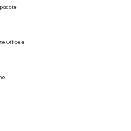
 pacote
te Office e
lho