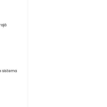
rajá
e sistema