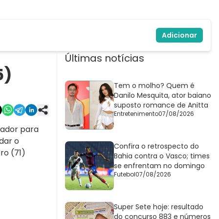
Adicionar
Últimas notícias
5)
Tem o molho? Quem é
Danilo Mesquita, ator baiano
suposto romance de Anitta
Entretenimento
07/08/2026
vador para
dar o
Confira o retrospecto do
ro (71)
Bahia contra o Vasco; times
se enfrentam no domingo
Futebol
07/08/2026
Super Sete hoje: resultado
do concurso 883 e números