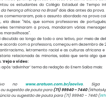
entou os estudantes do Colégio Estadual de Tempo In
 da herança africana no Brasil
" dois dias antes da prova.
os comemoraram, pois o assunto abordado na prova coi
, ela disse: "Nós, que somos professores de português
 eles terminaram a prova, mandaram várias mensage
s maravilhosas".
 discutido ao longo de todo o ano letivo, por meio de deb
s, de acordo com a professora, começou em dezembro de 
ntirracismo, letramento racial e as culturas africana e
taria relacionada às minorias, sabia que seria algo qu
u.
Veja o vídeo:
 após ‘adivinhar’ tema da redação do Enem Saiba mais:
 vivo no
www.aratuon.com.br/aovivo
. Siga
a ou sugestão de pauta para
(71) 99940 – 7440
(WhatsAp
núncia ou sugestão de pauta para (71) 99940 – 7440 (
Wh