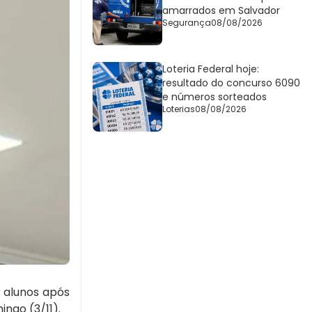
amarrados em Salvador
Segurança
08/08/2026
Loteria Federal hoje:
resultado do concurso 6090
e números sorteados
Loterias
08/08/2026
 alunos após
ngo (3/11).