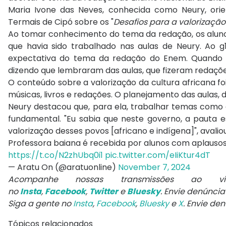
Maria Ivone das Neves, conhecida como Neury, ori
Termais de Cipó sobre os "
Desafios para a valorização
Ao tomar conhecimento do tema da redação, os alun
que havia sido trabalhado nas aulas de Neury. Ao g1
expectativa do tema da redação do Enem. Quando
dizendo que lembraram das aulas, que fizeram redaçõe
O conteúdo sobre a valorização da cultura africana foi
músicas, livros e redações. O planejamento das aula
Neury destacou que, para ela, trabalhar temas como a
fundamental. "Eu sabia que neste governo, a pauta es
valorização desses povos [africano e indígena]", avalio
Professora baiana é recebida por alunos com aplausos
https://t.co/N2zhUbq0i1
pic.twitter.com/eIiKtur4dT
— Aratu On (@aratuonline)
November 7, 2024
Acompanhe nossas transmissões ao
no
Insta
,
Facebook
,
Twitter
e
Bluesky
. Envie denúnci
Siga a gente no
Insta
,
Facebook
,
Bluesky
e
X
. Envie de
Tópicos relacionados