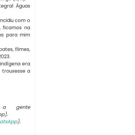
tegral Águas
ncidiu com o
, ficamos na
ns para mim
ates, filmes,
2023.
 indígena era
e trouxesse a
 a gente
p).
atsApp
).