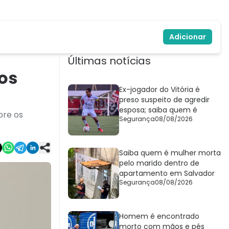
Adicionar
Últimas notícias
os
Ex-jogador do Vitória é
preso suspeito de agredir
esposa; saiba quem é
bre os
Segurança
08/08/2026
Saiba quem é mulher morta
pelo marido dentro de
apartamento em Salvador
Segurança
08/08/2026
Homem é encontrado
morto com mãos e pés