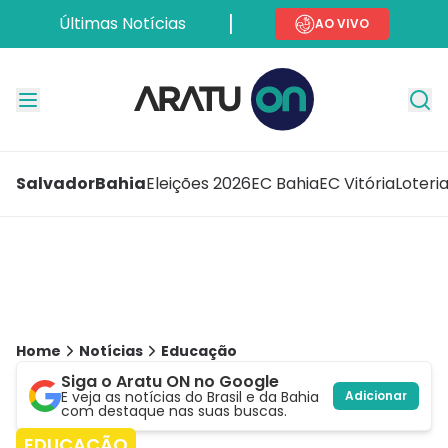
Últimas Notícias
AO VIVO
Salvador
Bahia
Eleições 2026
EC Bahia
EC Vitória
Loteri
Home
Notícias
Educação
Siga o Aratu ON no Google
E veja as notícias do Brasil e da Bahia
Adicionar
com destaque nas suas buscas.
EDUCAÇÃO