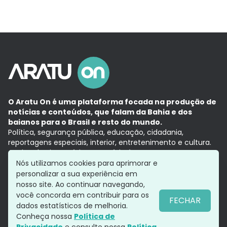
O Aratu On é uma plataforma focada na produção de
notícias e conteúdos, que falam da Bahia e dos
baianos para o Brasil e resto do mundo.
Política, segurança pública, educação, cidadania,
reportagens especiais, interior, entretenimento e cultura.
Aqui, tudo vira notícia e a notícia é no tempo presente,
com a credibilidade do
Grupo Aratu.
Nós utilizamos cookies para aprimorar e
Grupo Aratu
Política de privacidade
Anuncie conosco
personalizar a sua experiência em
nosso site. Ao continuar navegando,
você concorda em contribuir para os
FECHAR
dados estatísticos de melhoria.
Siga-nos
Conheça nossa
Política de