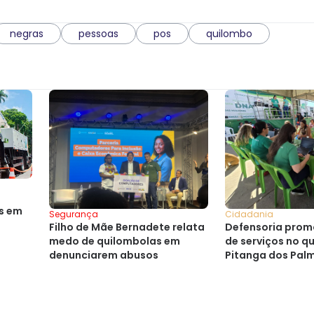
negras
pessoas
pos
quilombo
es em
Segurança
Cidadania
Filho de Mãe Bernadete relata
Defensoria prom
medo de quilombolas em
de serviços no q
denunciarem abusos
Pitanga dos Pal