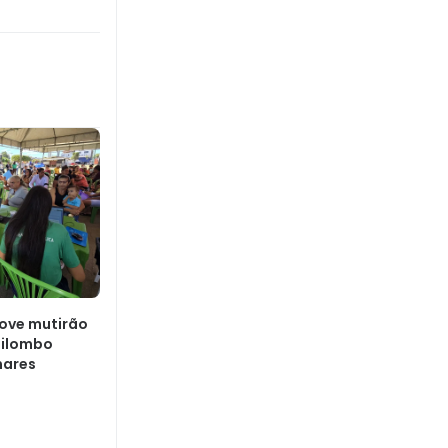
ove mutirão
uilombo
mares