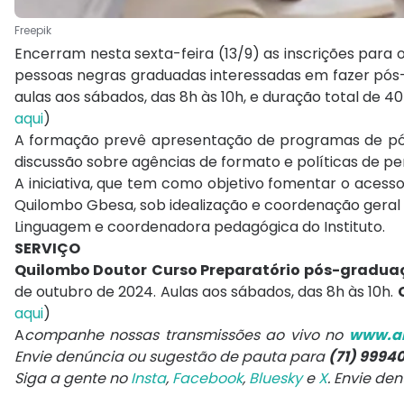
Freepik
Encerram nesta sexta-feira (13/9) as inscrições para o
pessoas negras graduadas interessadas em fazer pós
aulas aos sábados, das 8h às 10h, e duração total de 40
aqui
)
A formação prevê apresentação de programas de pós
discussão sobre agências de formato e políticas de p
A iniciativa, que tem como objetivo fomentar o acess
Quilombo Gbesa, sob idealização e coordenação geral 
Linguagem e coordenadora pedagógica do Instituto.
SERVIÇO
Quilombo Doutor
Curso Preparatório pós-gradua
de outubro de 2024. Aulas aos sábados, das 8h às 10h.
aqui
)
A
companhe nossas transmissões ao vivo no
www.ar
Envie denúncia ou sugestão de pauta para
(71) 9994
Siga a gente no
Insta
,
Facebook
,
Bluesky
e
X
. Envie de