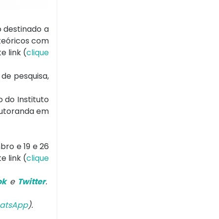
o destinado a
teóricos com
 link (
clique
de pesquisa,
 do Instituto
doutoranda em
bro e 19 e 26
e link (
clique
ok
e
Twitter
.
atsApp
).