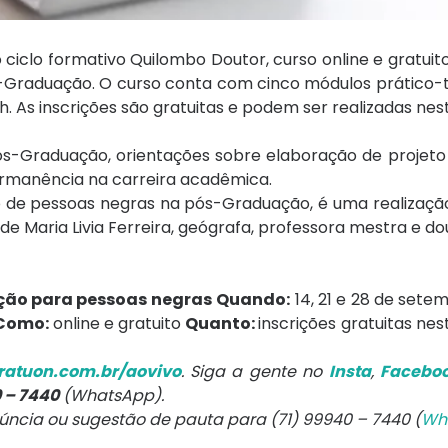
 ciclo formativo Quilombo Doutor, curso online e gratuit
-Graduação. O curso conta com cinco módulos prático-
h. As inscrições são gratuitas e podem ser realizadas neste
-Graduação, orientações sobre elaboração de projeto 
ermanência na carreira acadêmica.
o de pessoas negras na pós-Graduação, é uma realização
de Maria Livia Ferreira, geógrafa, professora mestra e 
ção para pessoas negras
Quando:
14, 21 e 28 de setem
Como:
online e gratuito
Quanto:
inscrições gratuitas nest
atuon.com.br/aovivo
. Siga a gente no
Insta
,
Facebo
0 – 7440
(WhatsApp).
núncia ou sugestão de pauta para (71) 99940 – 7440 (
Wh