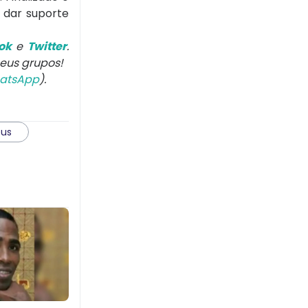
 dar suporte
ok
e
Twitter
.
 seus grupos!
atsApp
).
us