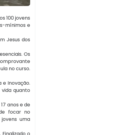
os 100 jovens
ios-mínimos e
om Jesus dos
esenciais. Os
 comprovante
ula no curso.
a e Inovação.
 vida quanto
 17 anos e de
de focar no
s jovens uma
Finalizado o