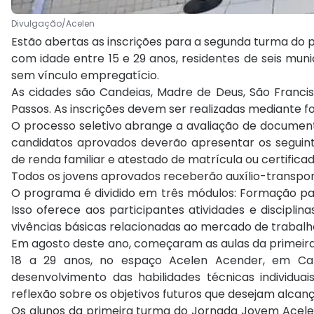
Divulgação/Acelen
Estão abertas as inscrições para a segunda turma do 
com idade entre 15 e 29 anos, residentes de seis muni
sem vínculo empregatício.
As cidades são Candeias, Madre de Deus, São Francis
Passos. As inscrições devem ser realizadas mediante f
O processo seletivo abrange a avaliação de documento
candidatos aprovados deverão apresentar os seguin
de renda familiar e atestado de matrícula ou certifica
Todos os jovens aprovados receberão auxílio-transpor
O programa é dividido em três módulos: Formação para
Isso oferece aos participantes atividades e discipl
vivências básicas relacionadas ao mercado de trabalh
Em agosto deste ano, começaram as aulas da primeira t
18 a 29 anos, no espaço Acelen Acender, em Can
desenvolvimento das habilidades técnicas individua
reflexão sobre os objetivos futuros que desejam alcanç
Os alunos da primeira turma do Jornada Jovem Acelen