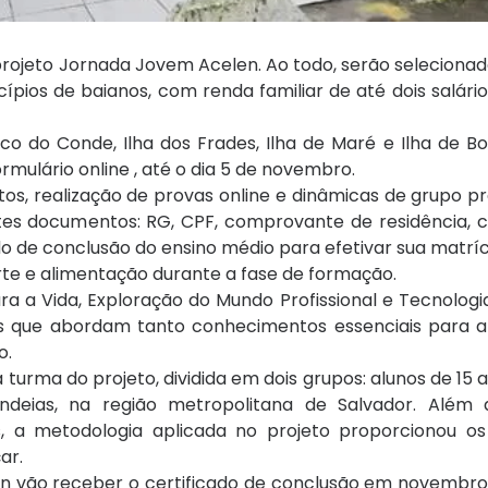
projeto Jornada Jovem Acelen. Ao todo, serão selecionad
cípios de baianos, com renda familiar de até dois salár
co do Conde, Ilha dos Frades, Ilha de Maré e Ilha de B
ormulário online
, até o dia 5 de novembro.
s, realização de provas online e dinâmicas de grupo pr
tes documentos: RG, CPF, comprovante de residência,
do de conclusão do ensino médio para efetivar sua matríc
te e alimentação durante a fase de formação.
 a Vida, Exploração do Mundo Profissional e Tecnologi
inas que abordam tanto conhecimentos essenciais para a
o.
urma do projeto, dividida em dois grupos: alunos de 15 a
deias, na região metropolitana de Salvador. Além 
is, a metodologia aplicada no projeto proporcionou o
ar.
 vão receber o certificado de conclusão em novembro. 