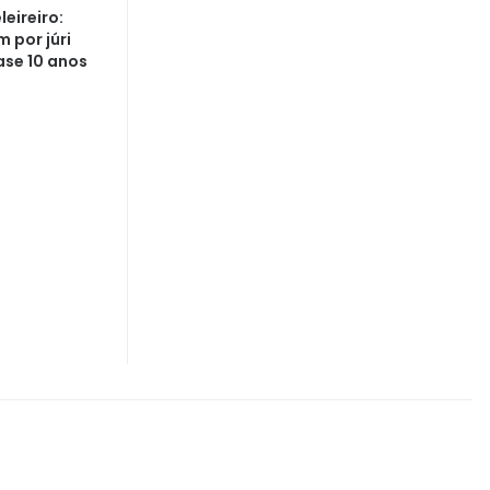
eireiro:
 por júri
ase 10 anos