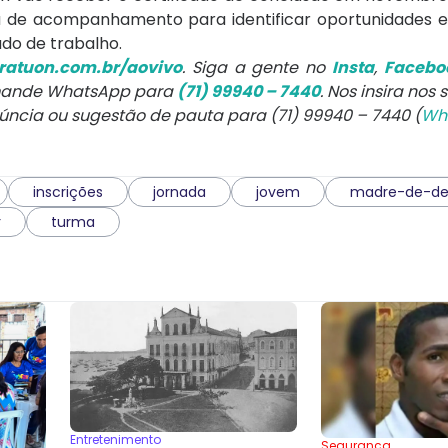
a de acompanhamento para identificar oportunidades e
do de trabalho.
atuon.com.br/aovivo
. Siga a gente no
Insta
,
Facebo
 mande WhatsApp para
(71) 99940 – 7440
. Nos insira nos
núncia ou sugestão de pauta para (71) 99940 – 7440 (
Wh
inscrições
jornada
jovem
madre-de-de
r
turma
Entretenimento
Segurança