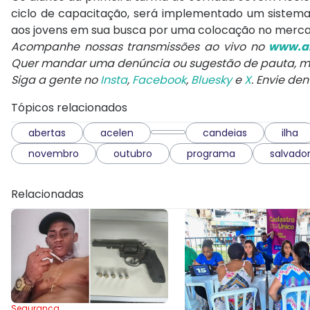
ciclo de capacitação, será implementado um sistem
aos jovens em sua busca por uma colocação no merca
Acompanhe nossas transmissões ao vivo no
www.ar
Quer mandar uma denúncia ou sugestão de pauta,
Siga a gente no
Insta
,
Facebook
,
Bluesky
e
X
. Envie de
Tópicos relacionados
abertas
acelen
candeias
ilha
novembro
outubro
programa
salvado
Relacionadas
Segurança