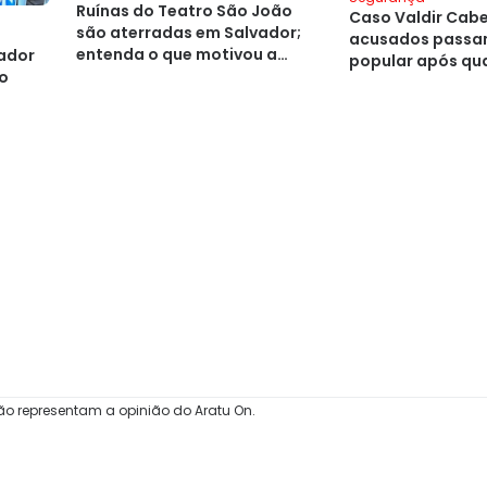
Ruínas do Teatro São João
Caso Valdir Cabel
são aterradas em Salvador;
acusados passam
entenda o que motivou a
vador
popular após qu
decisão
do
ão representam a opinião do Aratu On.