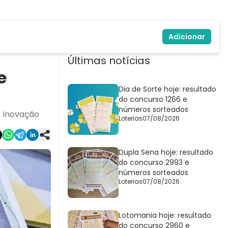
Adicionar
Últimas notícias
e
Dia de Sorte hoje: resultado
do concurso 1266 e
números sorteados
e Inovação
Loterias
07/08/2026
Dupla Sena hoje: resultado
do concurso 2993 e
números sorteados
Loterias
07/08/2026
Lotomania hoje: resultado
do concurso 2960 e