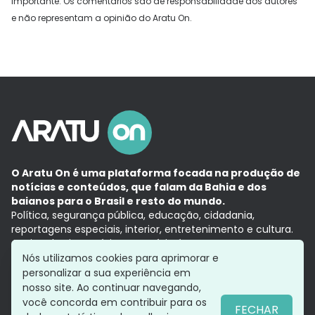
Importante: Os comentários são de responsabilidade dos autores
e não representam a opinião do Aratu On.
O Aratu On é uma plataforma focada na produção de
notícias e conteúdos, que falam da Bahia e dos
baianos para o Brasil e resto do mundo.
Política, segurança pública, educação, cidadania,
reportagens especiais, interior, entretenimento e cultura.
Aqui, tudo vira notícia e a notícia é no tempo presente,
com a credibilidade do
Grupo Aratu.
Nós utilizamos cookies para aprimorar e
Grupo Aratu
Política de privacidade
Anuncie conosco
personalizar a sua experiência em
nosso site. Ao continuar navegando,
você concorda em contribuir para os
FECHAR