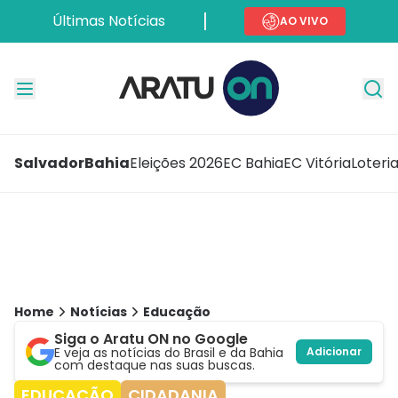
Últimas Notícias
AO VIVO
Salvador
Bahia
Eleições 2026
EC Bahia
EC Vitória
Loteri
Home
Notícias
Educação
Siga o Aratu ON no Google
E veja as notícias do Brasil e da Bahia
Adicionar
com destaque nas suas buscas.
EDUCAÇÃO
CIDADANIA