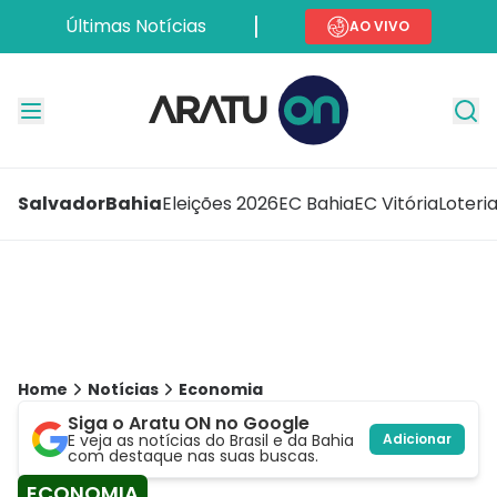
Últimas Notícias
AO VIVO
Salvador
Bahia
Eleições 2026
EC Bahia
EC Vitória
Loteri
Home
Notícias
Economia
Siga o Aratu ON no Google
E veja as notícias do Brasil e da Bahia
Adicionar
com destaque nas suas buscas.
ECONOMIA