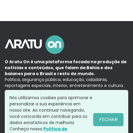
O Aratu On é uma plataforma focada na produção de
notícias e conteúdos, que falam da Bahia e dos
baianos para o Brasil e resto do mundo.
Política, segurança pública, educação, cidadania,
reportagens especiais, interior, entretenimento e cultura.
Aqui, tudo vira notícia e a notícia é no tempo presente,
com a credibilidade do
Grupo Aratu.
Nós utilizamos cookies para aprimorar e
Grupo Aratu
Política de privacidade
Anuncie conosco
personalizar a sua experiência em
nosso site. Ao continuar navegando,
você concorda em contribuir para os
FECHAR
dados estatísticos de melhoria.
Siga-nos
Conheça nossa
Política de