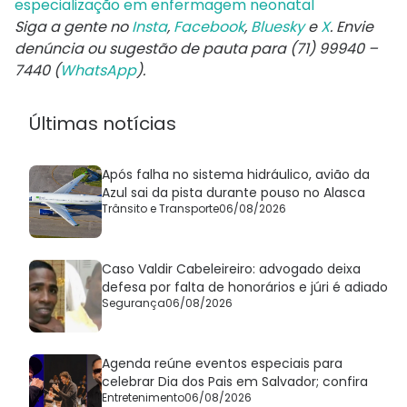
especialização em enfermagem neonatal
Siga a gente no
Insta
,
Facebook
,
Bluesky
e
X
. Envie
denúncia ou sugestão de pauta para (71) 99940 –
7440 (
WhatsApp
).
Últimas notícias
Após falha no sistema hidráulico, avião da
Azul sai da pista durante pouso no Alasca
Trânsito e Transporte
06/08/2026
Caso Valdir Cabeleireiro: advogado deixa
defesa por falta de honorários e júri é adiado
Segurança
06/08/2026
Agenda reúne eventos especiais para
celebrar Dia dos Pais em Salvador; confira
Entretenimento
06/08/2026