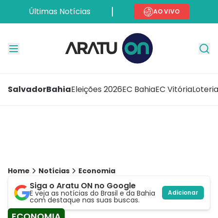
Últimas Notícias
AO VIVO
Salvador
Bahia
Eleições 2026
EC Bahia
EC Vitória
Loteri
Home
Notícias
Economia
Siga o Aratu ON no Google
E veja as notícias do Brasil e da Bahia
Adicionar
com destaque nas suas buscas.
ECONOMIA