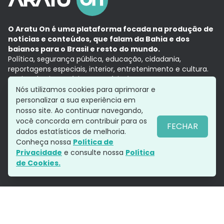
O Aratu On é uma plataforma focada na produção de
notícias e conteúdos, que falam da Bahia e dos
baianos para o Brasil e resto do mundo.
Política, segurança pública, educação, cidadania,
reportagens especiais, interior, entretenimento e cultura.
Aqui, tudo vira notícia e a notícia é no tempo presente,
com a credibilidade do
Grupo Aratu.
Nós utilizamos cookies para aprimorar e
Grupo Aratu
Política de privacidade
Anuncie conosco
personalizar a sua experiência em
nosso site. Ao continuar navegando,
você concorda em contribuir para os
FECHAR
dados estatísticos de melhoria.
Siga-nos
Conheça nossa
Política de
Privacidade
e consulte nossa
Política
de Cookies.