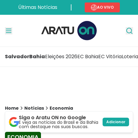
Últimas Notícias
AO VIVO
Salvador
Bahia
Eleições 2026
EC Bahia
EC Vitória
Loteri
Home
Notícias
Economia
Siga o Aratu ON no Google
E veja as notícias do Brasil e da Bahia
Adicionar
com destaque nas suas buscas.
ECONOMIA