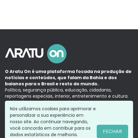
O Aratu On é uma plataforma focada na produção de
notícias e conteúdos, que falam da Bahia e dos
baianos para o Brasil e resto do mundo.
Política, segurança pública, educação, cidadania,
reportagens especiais, interior, entretenimento e cultura.
Aqui, tudo vira notícia e a notícia é no tempo presente,
com a credibilidade do
Grupo Aratu.
Nós utilizamos cookies para aprimorar e
Grupo Aratu
Política de privacidade
Anuncie conosco
personalizar a sua experiência em
nosso site. Ao continuar navegando,
você concorda em contribuir para os
FECHAR
dados estatísticos de melhoria.
Siga-nos