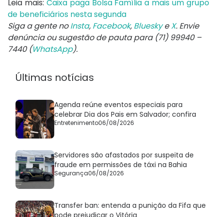
Leia mais:
Caixa paga Bolsa Família a mais um grupo
de beneficiários nesta segunda
Siga a gente no
Insta
,
Facebook
,
Bluesky
e
X
. Envie
denúncia ou sugestão de pauta para (71) 99940 –
7440 (
WhatsApp
).
Últimas notícias
Agenda reúne eventos especiais para
celebrar Dia dos Pais em Salvador; confira
Entretenimento
06/08/2026
Servidores são afastados por suspeita de
fraude em permissões de táxi na Bahia
Segurança
06/08/2026
Transfer ban: entenda a punição da Fifa que
pode prejudicar o Vitória