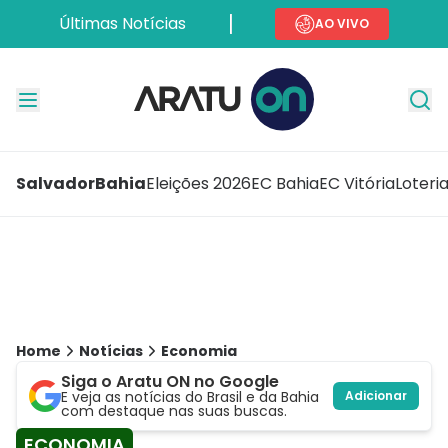
Últimas Notícias
AO VIVO
Salvador
Bahia
Eleições 2026
EC Bahia
EC Vitória
Loteri
Home
Notícias
Economia
Siga o Aratu ON no Google
E veja as notícias do Brasil e da Bahia
Adicionar
com destaque nas suas buscas.
ECONOMIA