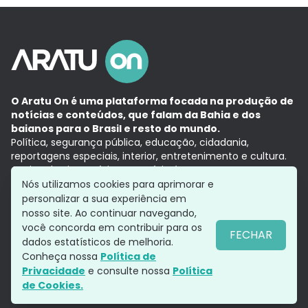
O Aratu On é uma plataforma focada na produção de
notícias e conteúdos, que falam da Bahia e dos
baianos para o Brasil e resto do mundo.
Política, segurança pública, educação, cidadania,
reportagens especiais, interior, entretenimento e cultura.
Aqui, tudo vira notícia e a notícia é no tempo presente,
com a credibilidade do
Grupo Aratu.
Nós utilizamos cookies para aprimorar e
Grupo Aratu
Política de privacidade
Anuncie conosco
personalizar a sua experiência em
nosso site. Ao continuar navegando,
você concorda em contribuir para os
FECHAR
dados estatísticos de melhoria.
Siga-nos
Conheça nossa
Política de
Privacidade
e consulte nossa
Política
de Cookies.