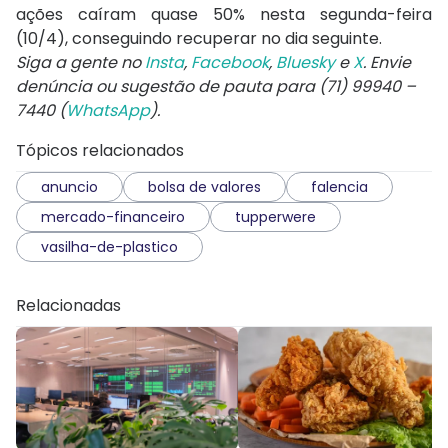
ações caíram quase 50% nesta segunda-feira
(10/4), conseguindo recuperar no dia seguinte.
Siga a gente no
Insta
,
Facebook
,
Bluesky
e
X
. Envie
denúncia ou sugestão de pauta para (71) 99940 –
7440 (
WhatsApp
).
Tópicos relacionados
anuncio
bolsa de valores
falencia
mercado-financeiro
tupperwere
vasilha-de-plastico
Relacionadas