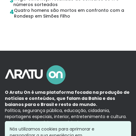
3
números sorteados
Quatro homens são mortos em confronto com a
4
Rondesp em Simões Filho
O Aratu On é uma plataforma focada na produção de
notícias e conteúdos, que falam da Bahia e dos
baianos para o Brasil e resto do mundo.
Política, segurança pública, educação, cidadania,
reportagens especiais, interior, entretenimento e cultura.
Aqui, tudo vira notícia e a notícia é no tempo presente,
com a credibilidade do
Grupo Aratu.
Nós utilizamos cookies para aprimorar e
Grupo Aratu
Política de privacidade
Anuncie conosco
personalizar a sua experiência em