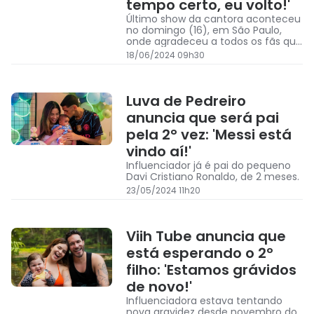
tempo certo, eu volto!'
Último show da cantora aconteceu
no domingo (16), em São Paulo,
onde agradeceu a todos os fãs que
lhe apoiaram em mais de 30 anos
18/06/2024 09h30
de carreira.
Luva de Pedreiro
anuncia que será pai
pela 2° vez: 'Messi está
vindo aí!'
Influenciador já é pai do pequeno
Davi Cristiano Ronaldo, de 2 meses.
23/05/2024 11h20
Viih Tube anuncia que
está esperando o 2º
filho: 'Estamos grávidos
de novo!'
Influenciadora estava tentando
nova gravidez desde novembro do