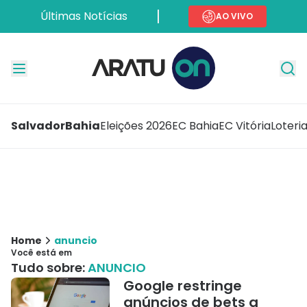
Últimas Notícias
AO VIVO
Salvador
Bahia
Eleições 2026
EC Bahia
EC Vitória
Loteri
Home
anuncio
Você está em
Tudo sobre:
ANUNCIO
Google restringe
anúncios de bets a