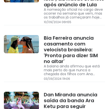
após anúncio de Lula
A nomeação oficial no cargo deve
ocorrer na semana que vem, mas
os trabalhos já começaram hoje
com uma primeira visita ao
10/09/2024 06h55
ministério.
Bia Ferreira anuncia
casamento com
velocista brasileira:
'Pronta para dizer SIM
no altar'
A baiana ainda afirmou que está
mais perto do que nunca a
chegada dos filhos com Ana
Carolina Azevedo
03/09/2024 11h06
Dan Miranda anuncia
saída da banda Ara
Ketu para seguir