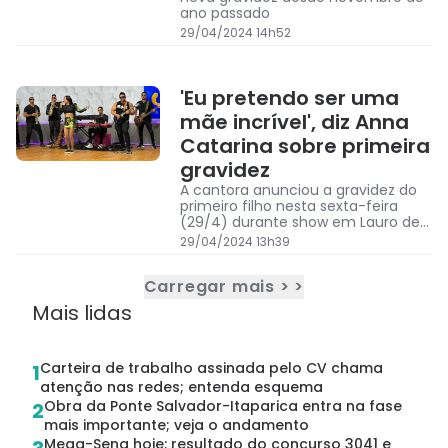
ano passado
29/04/2024 14h52
'Eu pretendo ser uma
mãe incrível', diz Anna
Catarina sobre primeira
gravidez
A cantora anunciou a gravidez do
primeiro filho nesta sexta-feira
(29/4) durante show em Lauro de
Freitas
29/04/2024 13h39
Carregar mais > >
Mais lidas
Carteira de trabalho assinada pelo CV chama
1
atenção nas redes; entenda esquema
Obra da Ponte Salvador-Itaparica entra na fase
2
mais importante; veja o andamento
Mega-Sena hoje: resultado do concurso 3041 e