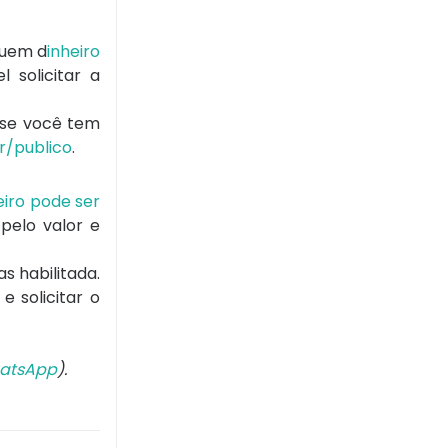
suem d
inheiro
l solicitar a
r se você tem
r/publico
.
eiro pode ser
pelo valor e
s habilitada.
 solicitar o
atsApp
).