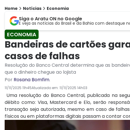
Home
Notícias
Economia
Siga o Aratu ON no Google
E veja as notícias do Brasil e da Bahia com destaque n
ECONOMIA
Bandeiras de cartões gar
casos de falhas
Resolução do Banco Central determina que as bandeira
que o dinheiro chegue ao lojista
Por
Rosana Bomfim
.
11/11/2025 11h45
Atualizado em:
11/11/2025 14h03
Uma resolução do Banco Central, publicada na segun
débito como: Visa, Mastercard e Elo, serão responsáv
transação seja autorizada, mesmo em caso de falhas
físicos ou em plataformas digitais passam a contar c