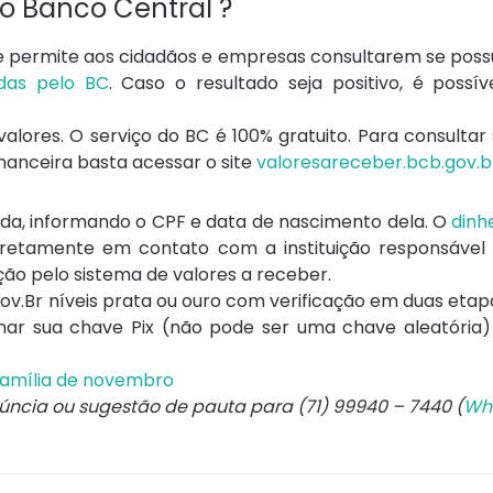
do Banco Central ?
e permite aos cidadãos e empresas consultarem se pos
adas pelo BC
. Caso o resultado seja positivo, é possíve
valores. O serviço do BC é 100% gratuito. Para consulta
inanceira basta acessar o site
valoresareceber.bcb.gov.b
ida, informando o CPF e data de nascimento dela. O
dinh
iretamente em contato com a instituição responsável 
ação pelo sistema de valores a receber.
ov.Br níveis prata ou ouro com verificação em duas etapa
ar sua chave Pix (não pode ser uma chave aleatória) e
Família de novembro
núncia ou sugestão de pauta para (71) 99940 – 7440 (
Wh