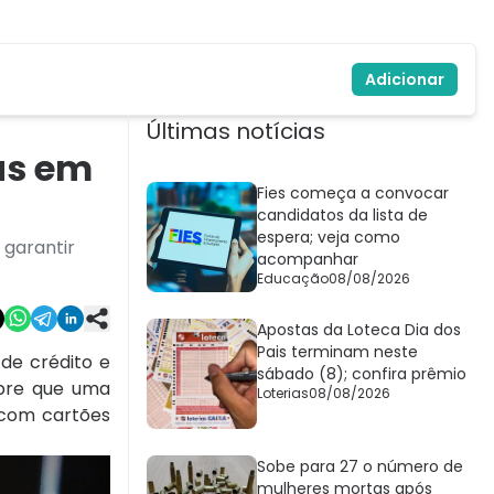
Adicionar
Últimas notícias
as em
Fies começa a convocar
candidatos da lista de
espera; veja como
 garantir
acompanhar
Educação
08/08/2026
Apostas da Loteca Dia dos
Pais terminam neste
de crédito e
sábado (8); confira prêmio
empre que uma
Loterias
08/08/2026
 com cartões
Sobe para 27 o número de
mulheres mortas após