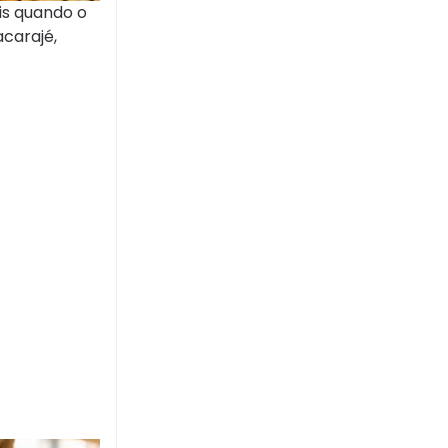
is quando o
carajé,