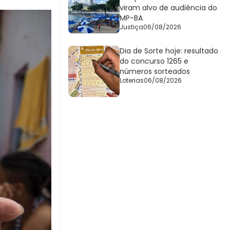
viram alvo de audiência do
MP-BA
Justiça
06/08/2026
Dia de Sorte hoje: resultado
do concurso 1265 e
números sorteados
Loterias
06/08/2026