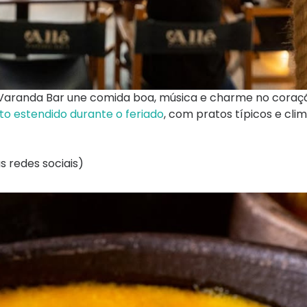
 Varanda Bar une comida boa, música e charme no coraç
o estendido durante o feriado
, com pratos típicos e cli
s redes sociais)