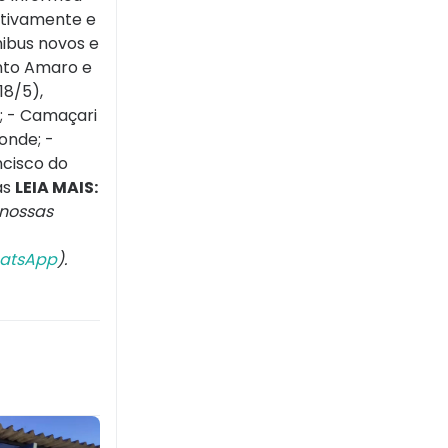
ativamente e
nibus novos e
anto Amaro e
18/5),
; - Camaçari
onde; -
ncisco do
as
LEIA MAIS:
nossas
atsApp
).