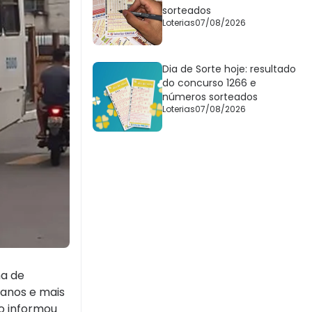
sorteados
Loterias
07/08/2026
Dia de Sorte hoje: resultado
do concurso 1266 e
números sorteados
Loterias
07/08/2026
na de
ianos e mais
ro informou