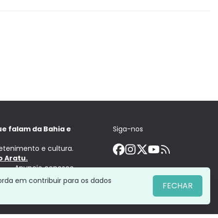
ue falam da Bahia e
Siga-nos
retenimento e cultura.
 Aratu.
Anuncie conosco
orda em contribuir para os dados
FECHAR