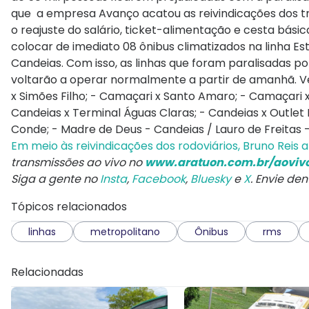
que a empresa Avanço acatou as reivindicações dos tr
o reajuste do salário, ticket-alimentação e cesta bá
colocar de imediato 08 ônibus climatizados na linha 
Candeias. Com isso, as linhas que foram paralisadas p
voltarão a operar normalmente a partir de amanhã. Vej
x Simões Filho; - Camaçari x Santo Amaro; - Camaçari 
Candeias x Terminal Águas Claras; - Candeias x Outlet 
Conde; - Madre de Deus - Candeias / Lauro de Freitas -
Em meio às reivindicações dos rodoviários, Bruno Reis 
transmissões ao vivo no
www.aratuon.com.br/aoviv
Siga a gente no
Insta
,
Facebook
,
Bluesky
e
X
. Envie de
Tópicos relacionados
linhas
metropolitano
Ônibus
rms
Relacionadas