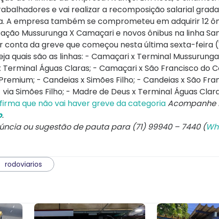
abalhadores e vai realizar a recomposição salarial grad
sica. A empresa também se comprometeu em adquirir 12 ô
Estação Mussurunga X Camaçari e novos ônibus na linha S
or conta da greve que começou nesta última sexta-feira (
a quais são as linhas: - Camaçari x Terminal Mussurunga
x Terminal Águas Claras; - Camaçari x São Francisco do C
Premium; - Candeias x Simões Filho; - Candeias x São Fra
 via Simões Filho; - Madre de Deus x Terminal Águas Clar
afirma que não vai haver greve da categoria
Acompanhe 
o
.
núncia ou sugestão de pauta para (71) 99940 – 7440 (
Wh
rodoviarios