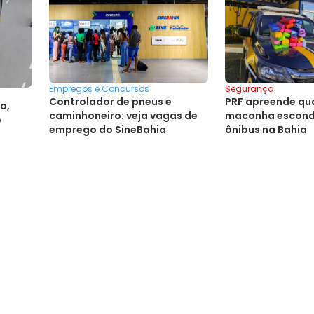
Empregos e Concursos
Segurança
Controlador de pneus e
PRF apreende qu
o,
caminhoneiro: veja vagas de
maconha escond
o
emprego do SineBahia
ônibus na Bahia