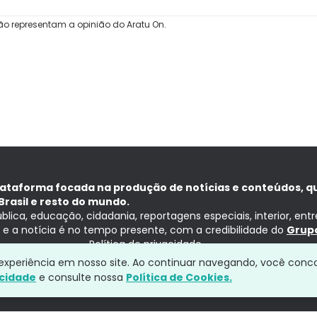
ão representam a opinião do Aratu On.
lataforma focada na produção de notícias e conteúdos, q
Brasil e resto do mundo.
ública, educação, cidadania, reportagens especiais, interior, ent
ia e a notícia é no tempo presente, com a credibilidade do
Grupo
Política de privacidade
a experiência em nosso site. Ao continuar navegando, você conc
acidade
e consulte nossa
Política de Cookies.