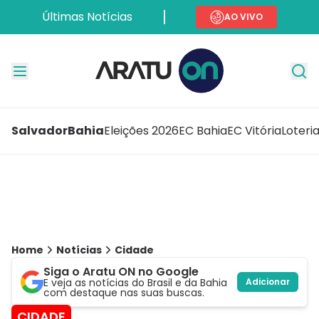
Últimas Notícias
AO VIVO
Salvador
Bahia
Eleições 2026
EC Bahia
EC Vitória
Loteri
Home
Notícias
Cidade
Siga o Aratu ON no Google
E veja as notícias do Brasil e da Bahia
Adicionar
com destaque nas suas buscas.
CIDADE