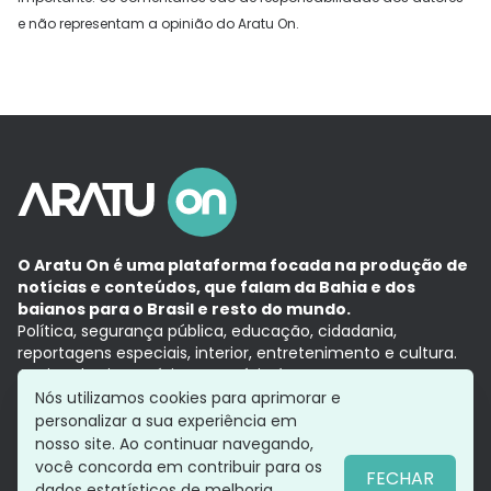
e não representam a opinião do Aratu On.
O Aratu On é uma plataforma focada na produção de
notícias e conteúdos, que falam da Bahia e dos
baianos para o Brasil e resto do mundo.
Política, segurança pública, educação, cidadania,
reportagens especiais, interior, entretenimento e cultura.
Aqui, tudo vira notícia e a notícia é no tempo presente,
com a credibilidade do
Grupo Aratu.
Nós utilizamos cookies para aprimorar e
Grupo Aratu
Política de privacidade
Anuncie conosco
personalizar a sua experiência em
nosso site. Ao continuar navegando,
você concorda em contribuir para os
FECHAR
dados estatísticos de melhoria.