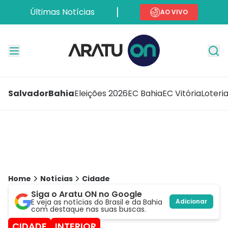
Últimas Notícias
AO VIVO
Salvador
Bahia
Eleições 2026
EC Bahia
EC Vitória
Loteri
Home
Notícias
Cidade
Siga o Aratu ON no Google
E veja as notícias do Brasil e da Bahia
Adicionar
com destaque nas suas buscas.
CIDADE
INTERIOR