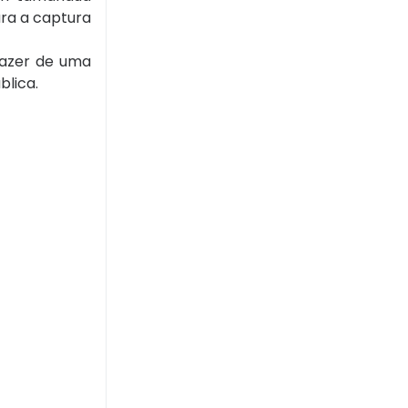
ara a captura
lazer de uma
blica.