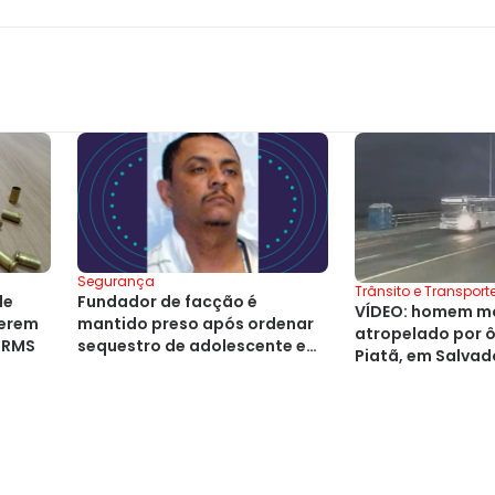
Segurança
Trânsito e Transport
de
Fundador de facção é
VÍDEO: homem mo
serem
mantido preso após ordenar
atropelado por 
 RMS
sequestro de adolescente em
Piatã, em Salvad
Salvador