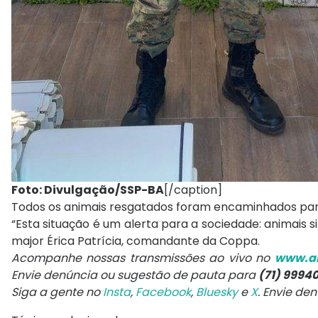
Foto: Divulgação/SSP-BA
[/caption]
Todos os animais resgatados foram encaminhados para
“Esta situação é um alerta para a sociedade: animais s
major Érica Patrícia, comandante da Coppa.
Acompanhe nossas transmissões ao vivo no
www.ar
Envie denúncia ou sugestão de pauta para
(71) 9994
Siga a gente no
Insta
,
Facebook
,
Bluesky
e
X
. Envie de