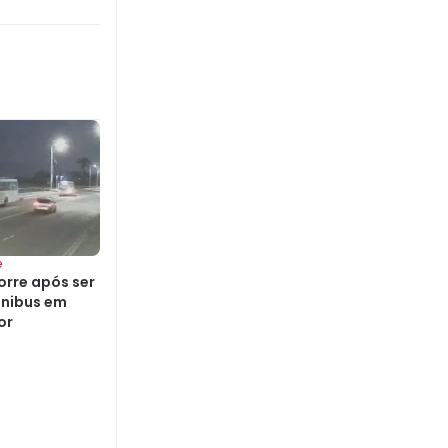
e
rre após ser
ônibus em
or