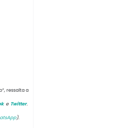
”, ressalta a
ok
e
Twitter
.
atsApp
).