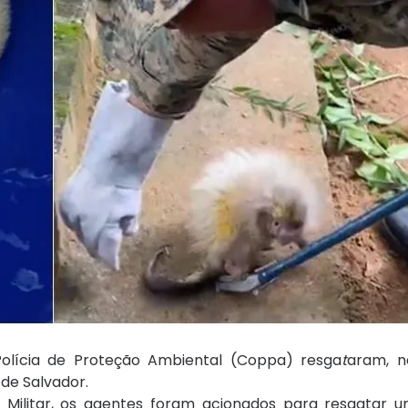
Polícia de Proteção Ambiental (Coppa) resga
t
aram, n
 de Salvador.
a Militar, os agentes foram acionados para resgatar