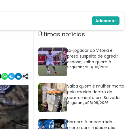
Adicionar
Últimas notícias
Ex-jogador do Vitória é
preso suspeito de agredir
esposa; saiba quem é
Segurança
08/08/2026
Saiba quem é mulher morta
pelo marido dentro de
apartamento em Salvador
Segurança
08/08/2026
Homem é encontrado
morto com mãos e pés