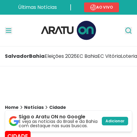
Últimas Notícias
AO VIVO
Salvador
Bahia
Eleições 2026
EC Bahia
EC Vitória
Loteri
Home
Notícias
Cidade
Siga o Aratu ON no Google
E veja as notícias do Brasil e da Bahia
Adicionar
com destaque nas suas buscas.
CIDADE