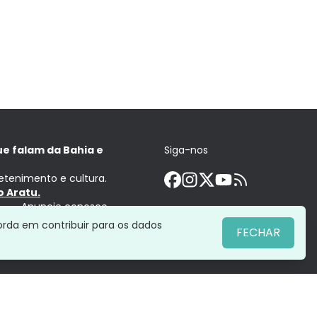
ue falam da Bahia e
Siga-nos
retenimento e cultura.
 Aratu.
Anuncie conosco
orda em contribuir para os dados
FECHAR