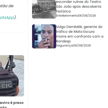
esconder ruínas do Teatro
stão de
São João após descoberta
histórica
Entretenimento
06/08/2026
atsApp
).
Vulgo Dembélé, gerente do
tráfico de Mata Escura
morre em confronto com a
Rondesp
Segurança
06/08/2026
estro é preso
orto