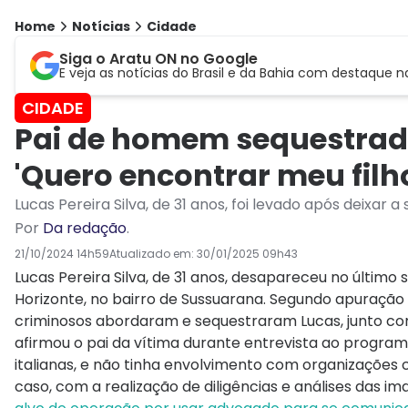
Home
Notícias
Cidade
Siga o Aratu ON no Google
E veja as notícias do Brasil e da Bahia com destaque n
CIDADE
Pai de homem sequestrad
'Quero encontrar meu filh
Lucas Pereira Silva, de 31 anos, foi levado após deixar
Por
Da redação
.
21/10/2024 14h59
Atualizado em:
30/01/2025 09h43
Lucas Pereira Silva, de 31 anos, desapareceu no último
Horizonte, no bairro de Sussuarana. Segundo apuraçã
criminosos abordaram e sequestraram Lucas, junto com 
afirmou o pai da vítima durante entrevista ao progra
italianas, e não tinha envolvimento com organizações cr
caso, com a realização de diligências e análises das 