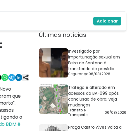
Adicionar
Últimas notícias
:
Investigado por
importunação sexual em
Feira de Santana é
transferido de presídio
Segurança
06/08/2026
Tráfego é alterado em
 Novo
acessos da BA-099 após
taram que
conclusão de obra; veja
morto",
mudanças
massas
Trânsito e
06/08/2026
Transporte
stigando o
 do BDM é
Praça Castro Alves volta a