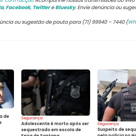
ar com facção
Acompanhe nossas transmissões ao vivo
ta
,
Facebook
,
Twitter
e
Bluesky
. Envie denúncia ou suge
núncia ou sugestão de pauta para (71) 99940 – 7440 (
Wh
a de
Segurança
a
Adolescente é morto após ser
Segurança
Suspeito de sequ
sequestrado em escola de
pela polícia no H
Feira de Santana