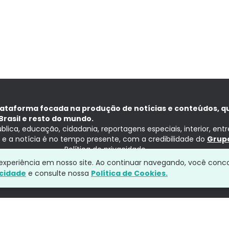
lataforma focada na produção de notícias e conteúdos, q
Brasil e resto do mundo.
ública, educação, cidadania, reportagens especiais, interior, ent
ia e a notícia é no tempo presente, com a credibilidade do
Grupo
Política de privacidade
a experiência em nosso site. Ao continuar navegando, você conc
acidade
e consulte nossa
Política de Cookies.