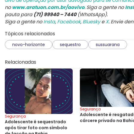
alvo de operação por usar advogado para se comunic
no
www.aratuon.com.br/aovivo
. Siga a gente no
Ins
pauta para
(71) 99940 – 7440
(WhatsApp).
Siga a gente no
Insta
,
Facebook
,
Bluesky
e
X
. Envie de
Tópicos relacionados
novo-horizonte
sequestro
sussuarana
Relacionadas
Segurança
Adolescente é resgatad
Segurança
cárcere privado na Bahi
Adolescente é sequestrado
após tirar foto com símbolo
de facção na Bahia