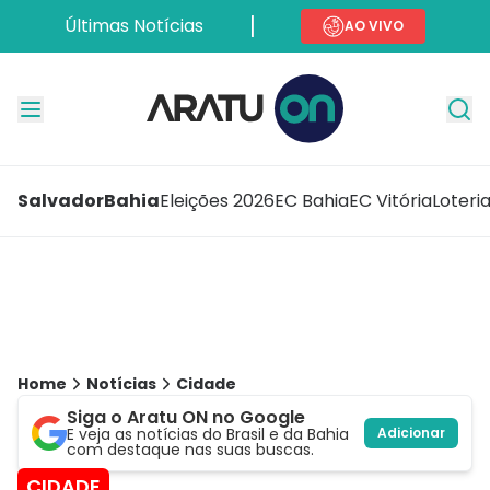
Últimas Notícias
AO VIVO
Salvador
Bahia
Eleições 2026
EC Bahia
EC Vitória
Loteri
Home
Notícias
Cidade
Siga o Aratu ON no Google
E veja as notícias do Brasil e da Bahia
Adicionar
com destaque nas suas buscas.
CIDADE