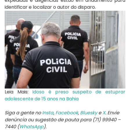
expedidas e diligências estão em andamento para
identificar e localizar o autor do disparo.
Leia Mais:
Idoso é preso suspeito de estuprar
adolescente de 15 anos na Bahia
Siga a gente no
Insta
,
Facebook
,
Bluesky
e
X
. Envie
denúncia ou sugestão de pauta para (71) 99940 –
7440 (
WhatsApp
).