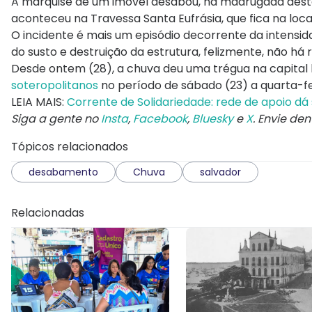
A marquise de um imóvel desabou, na madrugada desta s
aconteceu na Travessa Santa Eufrásia, que fica na loc
O incidente é mais um episódio decorrente da intensi
do susto e destruição da estrutura, felizmente, não há r
Desde ontem (28), a chuva deu uma trégua na capital
soteropolitanos
no período de sábado (23) a quarta-fe
LEIA MAIS:
Corrente de Solidariedade: rede de apoio d
Siga a gente no
Insta
,
Facebook
,
Bluesky
e
X
. Envie de
Tópicos relacionados
desabamento
Chuva
salvador
Relacionadas