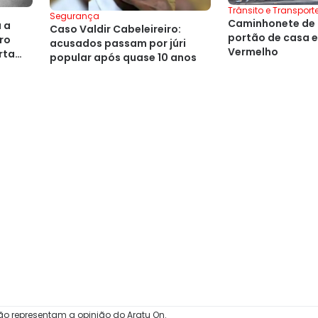
Trânsito e Transport
Segurança
Caminhonete de 
 a
Caso Valdir Cabeleireiro:
portão de casa e
ro
acusados passam por júri
Vermelho
rta
popular após quase 10 anos
ão representam a opinião do Aratu On.