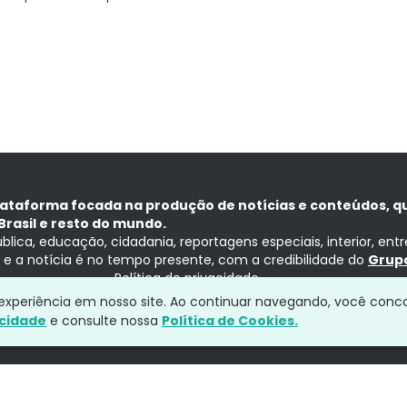
lataforma focada na produção de notícias e conteúdos, q
Brasil e resto do mundo.
ública, educação, cidadania, reportagens especiais, interior, ent
ia e a notícia é no tempo presente, com a credibilidade do
Grupo
Política de privacidade
a experiência em nosso site. Ao continuar navegando, você conc
acidade
e consulte nossa
Política de Cookies.