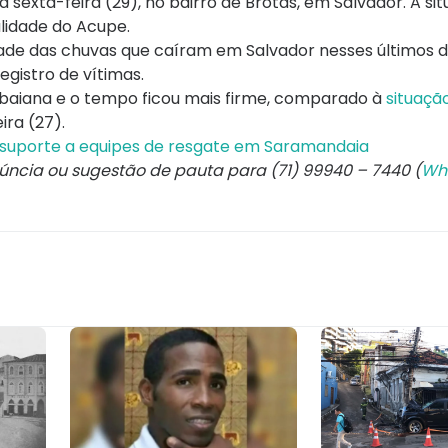
exta-feira (29), no bairro de Brotas, em Salvador. A si
alidade do Acupe.
dade das chuvas que caíram em Salvador nesses últimos d
egistro de vítimas.
 baiana e o tempo ficou mais firme, comparado à
situação
ira (27).
á suporte a equipes de resgate em Saramandaia
núncia ou sugestão de pauta para (71) 99940 – 7440 (
Wh