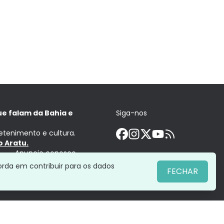
ue falam da Bahia e
Siga-nos
retenimento e cultura.
 Aratu.
Anuncie conosco
orda em contribuir para os dados
FECHAR