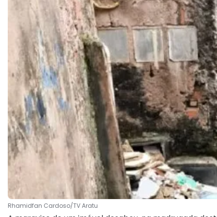
Rhamidfan Cardoso/TV Aratu