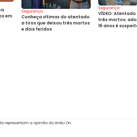
Segurança
ca
Segurança
VÍDEO: Atentado 
ros em
Conheça vítimas do atentado
três mortos; ado
a tiros que deixou três mortos
16 anos é suspeit
e dois feridos
ão representam a opinião do Aratu On.