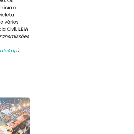
lo. Os
rícia e
icleta
o vários
a Civil.
LEIA
ransmissões
atsApp
).