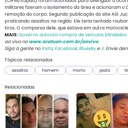
(CIPM/Itapuã) foram acionados para averiguar a ocorr
militares fizeram o isolamento da área e acionaram o 
remoção do corpo. Segundo publicação do site Alô Ju
praticando assaltos na região. Ele teria tentado rou
tiros. O comparsa dele, que estava em outra motocicleta
MAIS:
Governo autoriza compra de veículos blindados pa
ao vivo no
www.aratuon.com.br/aovivo
.
Siga a gente no
Insta
,
Facebook
,
Bluesky
e
X
. Envie de
Tópicos relacionados
assaltos
homem
morto
piata
ti
Relacionadas