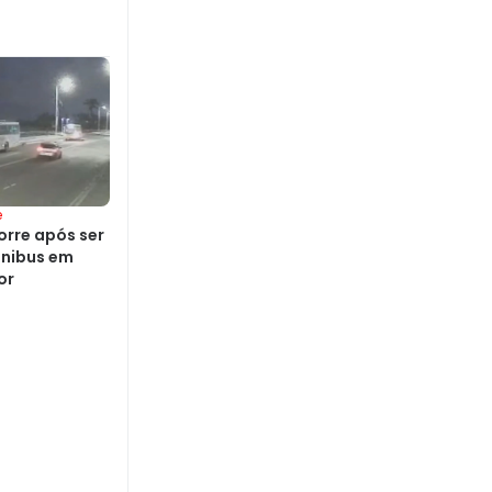
e
rre após ser
ônibus em
or