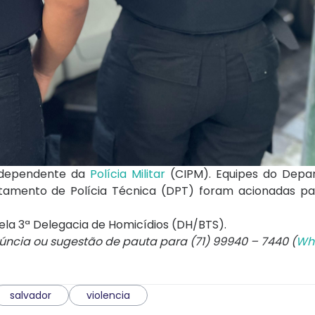
Independente da
Polícia Militar
(CIPM). Equipes do Depa
amento de Polícia Técnica (DPT) foram acionadas par
ela 3ª Delegacia de Homicídios (DH/BTS).
núncia ou sugestão de pauta para (71) 99940 – 7440 (
Wh
salvador
violencia