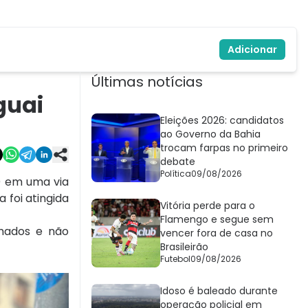
Adicionar
Últimas notícias
guai
Eleições 2026: candidatos
ao Governo da Bahia
trocam farpas no primeiro
debate
Política
09/08/2026
) em uma via
 foi atingida
Vitória perde para o
Flamengo e segue sem
rmados e não
vencer fora de casa no
Brasileirão
Futebol
09/08/2026
Idoso é baleado durante
operação policial em