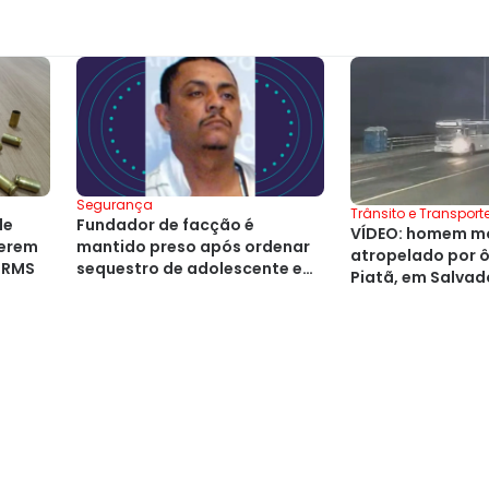
Segurança
Trânsito e Transport
de
Fundador de facção é
VÍDEO: homem mo
serem
mantido preso após ordenar
atropelado por 
 RMS
sequestro de adolescente em
Piatã, em Salvad
Salvador