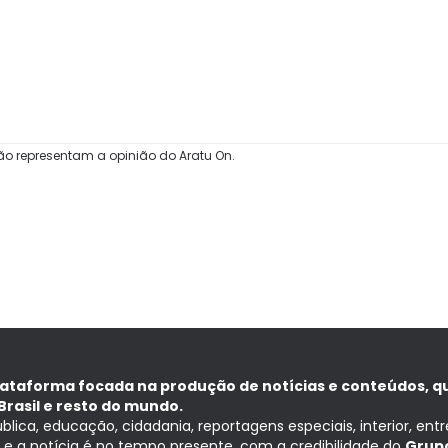
ão representam a opinião do Aratu On.
lataforma focada na produção de notícias e conteúdos, q
Brasil e resto do mundo.
ública, educação, cidadania, reportagens especiais, interior, ent
ia e a notícia é no tempo presente, com a credibilidade do
Grupo