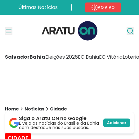
Últimas Notícias
AO VIVO
Salvador
Bahia
Eleições 2026
EC Bahia
EC Vitória
Loteri
Home
Notícias
Cidade
Siga o Aratu ON no Google
E veja as notícias do Brasil e da Bahia
Adicionar
com destaque nas suas buscas.
CIDADE