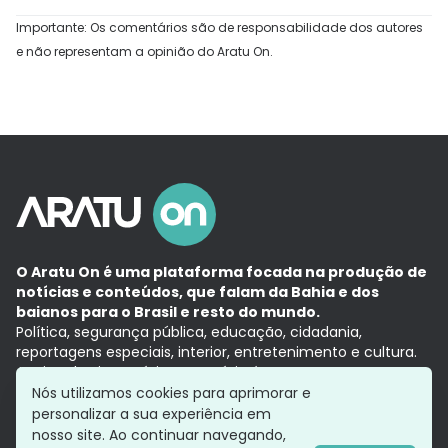
Importante: Os comentários são de responsabilidade dos autores
e não representam a opinião do Aratu On.
O Aratu On é uma plataforma focada na produção de
notícias e conteúdos, que falam da Bahia e dos
baianos para o Brasil e resto do mundo.
Política, segurança pública, educação, cidadania,
reportagens especiais, interior, entretenimento e cultura.
Aqui, tudo vira notícia e a notícia é no tempo presente,
com a credibilidade do
Grupo Aratu.
Nós utilizamos cookies para aprimorar e
Grupo Aratu
Política de privacidade
Anuncie conosco
personalizar a sua experiência em
nosso site. Ao continuar navegando,