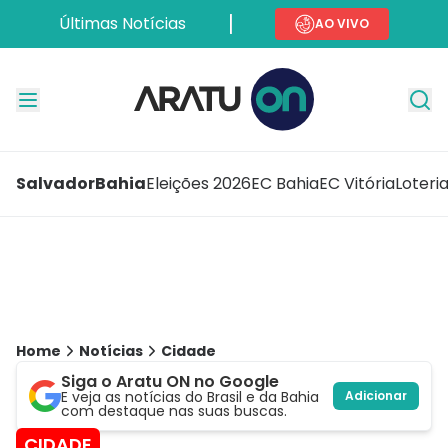
Últimas Notícias
AO VIVO
Salvador
Bahia
Eleições 2026
EC Bahia
EC Vitória
Loteri
Home
Notícias
Cidade
Siga o Aratu ON no Google
E veja as notícias do Brasil e da Bahia
Adicionar
com destaque nas suas buscas.
CIDADE