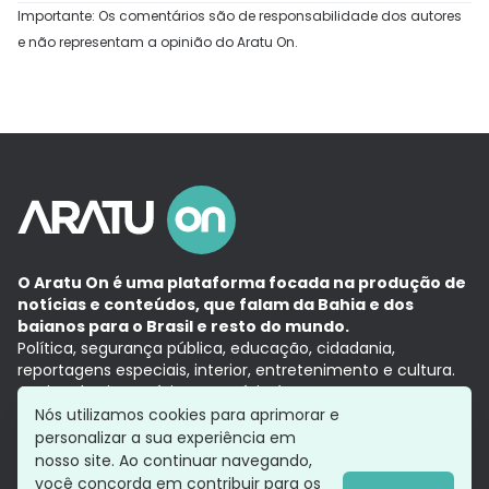
Importante: Os comentários são de responsabilidade dos autores
e não representam a opinião do Aratu On.
O Aratu On é uma plataforma focada na produção de
notícias e conteúdos, que falam da Bahia e dos
baianos para o Brasil e resto do mundo.
Política, segurança pública, educação, cidadania,
reportagens especiais, interior, entretenimento e cultura.
Aqui, tudo vira notícia e a notícia é no tempo presente,
com a credibilidade do
Grupo Aratu.
Nós utilizamos cookies para aprimorar e
Grupo Aratu
Política de privacidade
Anuncie conosco
personalizar a sua experiência em
nosso site. Ao continuar navegando,
você concorda em contribuir para os