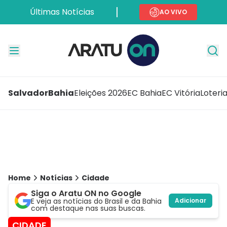
Últimas Notícias
AO VIVO
Salvador
Bahia
Eleições 2026
EC Bahia
EC Vitória
Loteri
Home
Notícias
Cidade
Siga o Aratu ON no Google
E veja as notícias do Brasil e da Bahia
Adicionar
com destaque nas suas buscas.
CIDADE