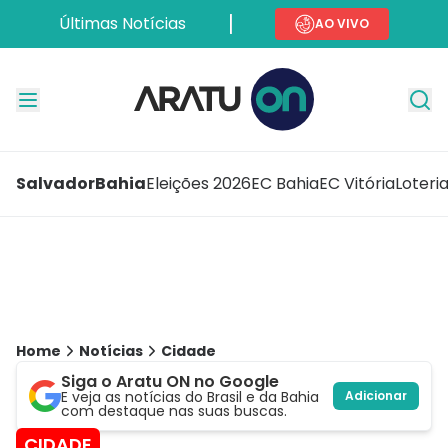
Últimas Notícias
AO VIVO
Salvador
Bahia
Eleições 2026
EC Bahia
EC Vitória
Loteri
Home
Notícias
Cidade
Siga o Aratu ON no Google
E veja as notícias do Brasil e da Bahia
Adicionar
com destaque nas suas buscas.
CIDADE