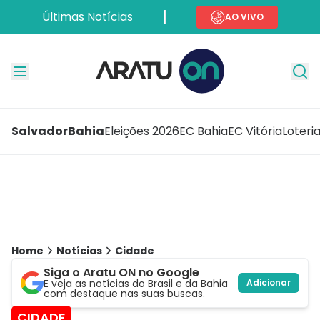
Últimas Notícias
AO VIVO
Salvador
Bahia
Eleições 2026
EC Bahia
EC Vitória
Loteri
Home
Notícias
Cidade
Siga o Aratu ON no Google
E veja as notícias do Brasil e da Bahia
Adicionar
com destaque nas suas buscas.
CIDADE