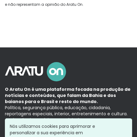
e não representam a opinião do Aratu On.
O Aratu On é uma plataforma focada na produção de
notícias e conteúdos, que falam da Bahia e dos
baianos para o Brasil e resto do mundo.
Política, segurança pública, educação, cidadania,
reportagens especiais, interior, entretenimento e cultura.
Aqui, tudo vira notícia e a notícia é no tempo presente,
com a credibilidade do
Grupo Aratu.
Nós utilizamos cookies para aprimorar e
Grupo Aratu
Política de privacidade
Anuncie conosco
personalizar a sua experiência em