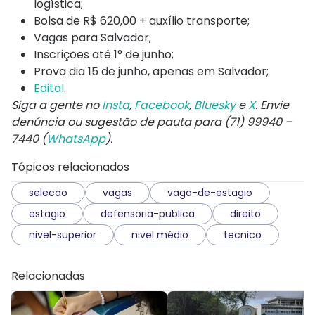
logística;
Bolsa de R$ 620,00 + auxílio transporte;
Vagas para Salvador;
Inscrições até 1° de junho;
Prova dia 15 de junho, apenas em Salvador;
Edital
.
Siga a gente no
Insta
,
Facebook
,
Bluesky
e
X
. Envie
denúncia ou sugestão de pauta para (71) 99940 –
7440 (
WhatsApp
).
Tópicos relacionados
selecao
vagas
vaga-de-estagio
estagio
defensoria-publica
direito
nivel-superior
nivel médio
tecnico
Relacionadas