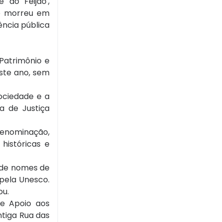
 do Feijão',
ue morreu em
ência pública
Patrimônio e
este ano, sem
ociedade e a
a de Justiça
denominação,
históricas e
a de nomes de
pela Unesco.
ou.
 e Apoio aos
tiga Rua das