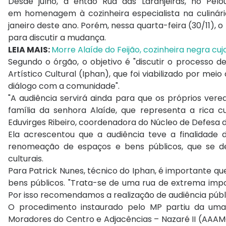
Desde julho, a então Rua das Laranjeiras, no Pelo
em homenagem à cozinheira especialista na culinár
janeiro deste ano. Porém, nessa quarta-feira (30/11),
para discutir a mudança.
LEIA MAIS:
Morre Alaíde do Feijão, cozinheira negra cu
Segundo o órgão, o objetivo é "discutir o processo 
Artístico Cultural (Iphan), que foi viabilizado por me
diálogo com a comunidade".
"A audiência servirá ainda para que os próprios ver
família da senhora Alaíde, que representa a rica c
Eduvirges Ribeiro, coordenadora do Núcleo de Defesa do
Ela acrescentou que a audiência teve a finalidade 
renomeação de espaços e bens públicos, que se de
culturais.
Para Patrick Nunes, técnico do Iphan, é importante q
bens públicos. "Trata-se de uma rua de extrema im
Por isso recomendamos a realização de audiência públi
O procedimento instaurado pelo MP partiu da uma 
Moradores do Centro e Adjacências – Nazaré II (AAAM