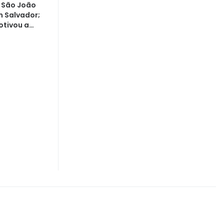
o São João
m Salvador;
otivou a