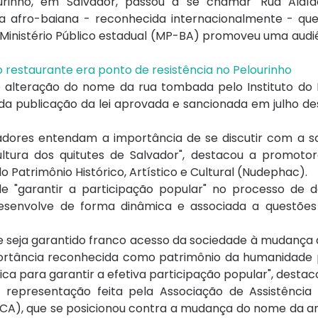
urinho, em Salvador, passou a se chamar 'Rua Alaíde
ia afro-baiana - reconhecida internacionalmente - q
 o Ministério Público estadual (MP-BA) promoveu uma audi
jo restaurante era ponto de resistência no Pelourinho
de alteração do nome da rua tombada pelo Instituto do 
io da publicação da lei aprovada e sancionada em julho d
eadores entendam a importância de se discutir com a s
ultura dos quitutes de Salvador", destacou a promotor
 Patrimônio Histórico, Artístico e Cultural (Nudephac).
de "garantir a participação popular" no processo de 
senvolve de forma dinâmica e associada a questões 
ue seja garantido franco acesso da sociedade à mudanç
portância reconhecida como patrimônio da humanidade 
ca para garantir a efetiva participação popular", destac
representação feita pela Associação de Assistência
CA), que se posicionou contra a mudança do nome da an