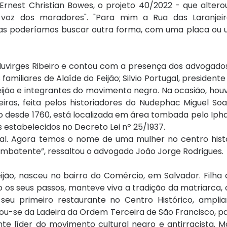
 Ernest Christian Bowes, o projeto 40/2022 - que alter
 voz dos moradores". "Para mim a Rua das Laranjei
mas poderíamos buscar outra forma, com uma placa ou
Eduvirges Ribeiro e contou com a presença dos advogad
amiliares de Alaíde do Feijão; Silvio Portugal, president
Feijão e integrantes do movimento negro. Na ocasião, ho
iras, feita pelos historiadores do Nudephac Miguel Soa
ção desde 1760, está localizada em área tombada pelo Iph
 estabelecidos no Decreto Lei nº 25/1937.
ial. Agora temos o nome de uma mulher no centro histó
combatente”, ressaltou o advogado João Jorge Rodrigues.
jão, nasceu no bairro do Comércio, em Salvador. Filha 
do os seus passos, manteve viva a tradição da matriarca
u seu primeiro restaurante no Centro Histórico, ampli
ou-se da Ladeira da Ordem Terceira de São Francisco, p
te líder do movimento cultural negro e antirracista. M