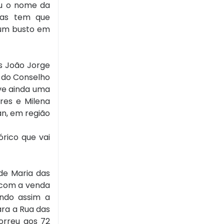
ou o nome da
ras tem que
 um busto em
os João Jorge
e do Conselho
uve ainda uma
res e Milena
an, em região
rico que vai
de Maria das
, com a venda
ando assim a
ara a Rua das
orreu aos 72