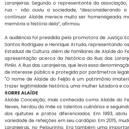
Laranjeiras. Segundo o representante da associação,
rua - não ouviu a sociedade, “desconsiderando a
continuar. Alaíde merece muito ser homenageada, 
memória a história dela”, afirmou.
A audiência foi presidida pela promotora de Justiça 
Santos Rodrigues e Henrique Arruda, representando os f
Estadual de Cultura; além de familiares de Alaíde do 
apresentação acerca da histórica da Rua das Laranje
Pinilo. A Rua das Laranjeiras, que leva essa denomina
de interesse público e protegida por parâmetros legais
"O nome de Alaíde do Feijão é um patrimônio imater
trazer legitimidade histórica, uma mulher lutadora e 
SOBRE ALAÍDE
Alaíde Conceição, mais conhecida como Alaíde do Fei
Neves, herdou da mãe os talentos culinários e seguin
dos quitutes e pratos diferenciados. Em 1993, abri
variedade de refeições em seu cardápio. Em 2015, mud
Laranjeiras, no Pelourinho. Era também uma importan