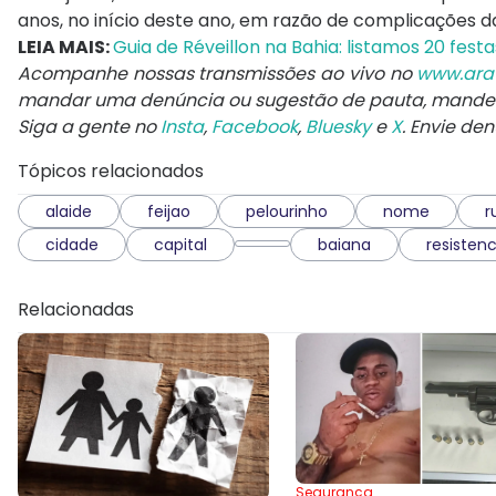
anos, no início deste ano, em razão de complicações da
LEIA MAIS:
Guia de Réveillon na Bahia: listamos 20 fes
Acompanhe nossas transmissões ao vivo no
www.ara
mandar uma denúncia ou sugestão de pauta, mand
Siga a gente no
Insta
,
Facebook
,
Bluesky
e
X
. Envie de
Tópicos relacionados
alaide
feijao
pelourinho
nome
r
cidade
capital
baiana
resistenc
Relacionadas
Segurança