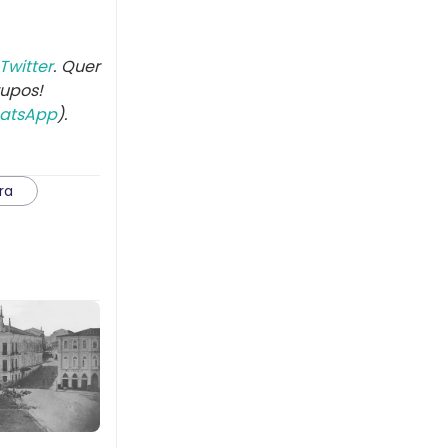
Twitter
. Quer
rupos!
atsApp
).
ra