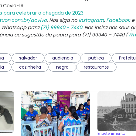
 Covid-19.
tas para celebrar a chegada de 2023
tuon.com.br/aovivo
. Nos siga no
Instagram
,
Facebook
e
e WhatsApp para
(71) 99940 - 7440
. Nos insira nos seus g
núncia ou sugestão de pauta para (71) 99940 – 7440 (
Wh
ua
salvador
audiencia
publica
Prefeitu
ia
cozinheira
negra
restaurante
Entretenimento