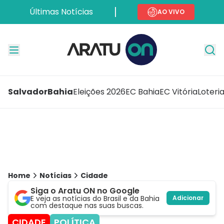
Últimas Notícias
AO VIVO
Salvador
Bahia
Eleições 2026
EC Bahia
EC Vitória
Loteri
Home
Notícias
Cidade
Siga o Aratu ON no Google
E veja as notícias do Brasil e da Bahia
Adicionar
com destaque nas suas buscas.
CIDADE
POLÍTICA