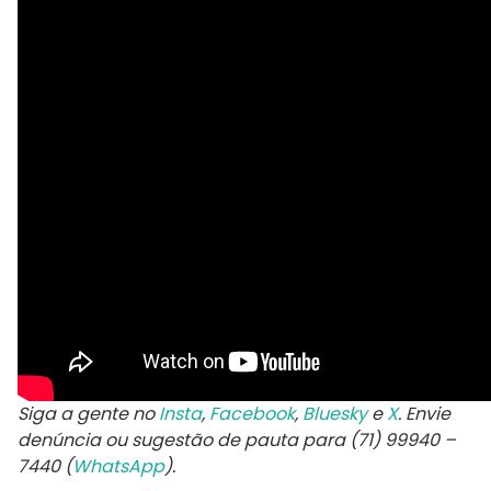
Siga a gente no
Insta
,
Facebook
,
Bluesky
e
X
. Envie
denúncia ou sugestão de pauta para (71) 99940 –
7440 (
WhatsApp
).