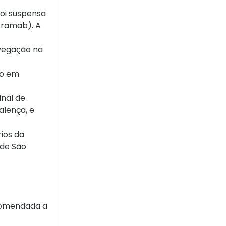
foi suspensa
tramab). A
avegação na
ão em
nal de
alença, e
ios da
 de São
ecomendada a