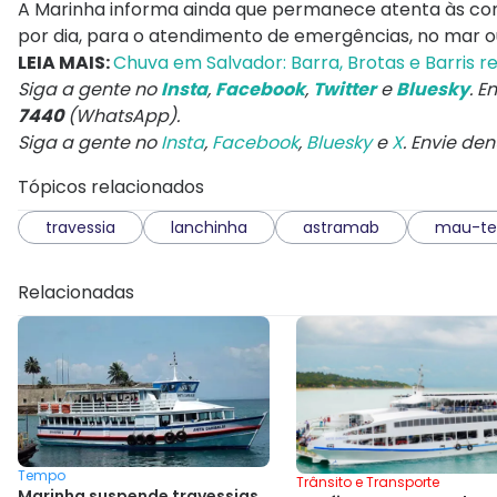
A Marinha informa ainda que permanece atenta às cond
por dia, para o atendimento de emergências, no mar ou
LEIA MAIS:
Chuva em Salvador: Barra, Brotas e Barris r
Siga a gente no
Insta
,
Facebook
,
Twitter
e
Bluesky
. 
7440
(WhatsApp).
Siga a gente no
Insta
,
Facebook
,
Bluesky
e
X
. Envie de
Tópicos relacionados
travessia
lanchinha
astramab
mau-t
Relacionadas
Tempo
Trânsito e Transporte
Marinha suspende travessias