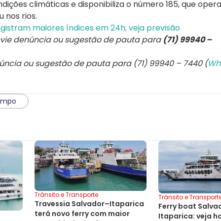
ições climáticas e disponibiliza o número 185, que oper
 nos rios.
egistram maiores índices em 24h; veja previsão
Envie denúncia ou sugestão de pauta para
(71) 99940 –
núncia ou sugestão de pauta para (71) 99940 – 7440 (
Wh
empo
Trânsito e Transporte
Trânsito e Transport
Travessia Salvador–Itaparica
Ferry boat Salva
terá novo ferry com maior
Itaparica: veja h