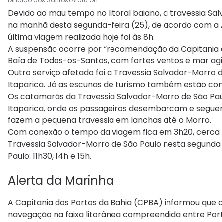
Dinaldo dos Santos/Aratu On
Devido ao mau tempo no litoral baiano, a travessia Sal
na manhã desta segunda-feira (25), de acordo com a 
última viagem realizada hoje foi às 8h.
A suspensão ocorre por “recomendação da Capitania d
Baía de Todos-os-Santos, com fortes ventos e mar ag
Outro serviço afetado foi a Travessia Salvador-Morro
Itaparica. Já as escunas de turismo também estão co
Os catamarãs da Travessia Salvador-Morro de São Pau
Itaparica, onde os passageiros desembarcam e seguem
fazem a pequena travessia em lanchas até o Morro.
Com conexão o tempo da viagem fica em 3h20, cerca d
Travessia Salvador-Morro de São Paulo nesta segunda s
Paulo: 11h30, 14h e 15h.
Alerta da Marinha
A Capitania dos Portos da Bahia (CPBA) informou que
navegação na faixa litorânea compreendida entre Port