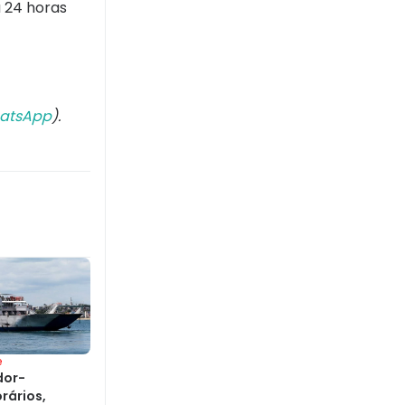
a 24 horas
atsApp
).
e
dor-
orários,