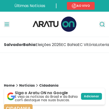
Últimas Notícias
AO VIVO
Salvador
Bahia
Eleições 2026
EC Bahia
EC Vitória
Loteri
Home
Notícias
Cidadania
Siga o Aratu ON no Google
E veja as notícias do Brasil e da Bahia
Adicionar
com destaque nas suas buscas.
CIDADANIA