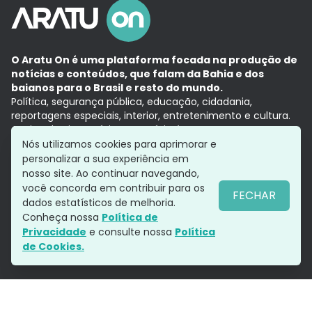
O Aratu On é uma plataforma focada na produção de
notícias e conteúdos, que falam da Bahia e dos
baianos para o Brasil e resto do mundo.
Política, segurança pública, educação, cidadania,
reportagens especiais, interior, entretenimento e cultura.
Aqui, tudo vira notícia e a notícia é no tempo presente,
com a credibilidade do
Grupo Aratu.
Nós utilizamos cookies para aprimorar e
Grupo Aratu
Política de privacidade
Anuncie conosco
personalizar a sua experiência em
nosso site. Ao continuar navegando,
você concorda em contribuir para os
FECHAR
dados estatísticos de melhoria.
Siga-nos
Conheça nossa
Política de
Privacidade
e consulte nossa
Política
de Cookies.