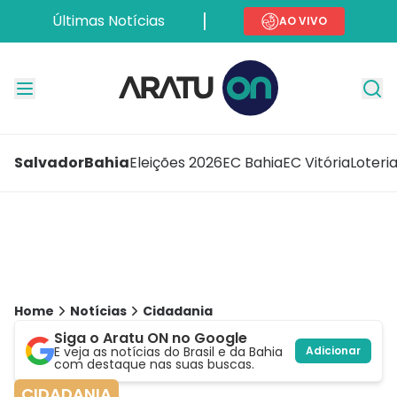
Últimas Notícias
AO VIVO
Salvador
Bahia
Eleições 2026
EC Bahia
EC Vitória
Loteri
Home
Notícias
Cidadania
Siga o Aratu ON no Google
E veja as notícias do Brasil e da Bahia
Adicionar
com destaque nas suas buscas.
CIDADANIA