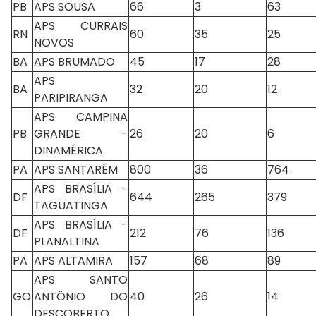
PB
APS SOUSA
66
3
63
APS CURRAIS
RN
60
35
25
NOVOS
BA
APS BRUMADO
45
17
28
APS
BA
32
20
12
PARIPIRANGA
APS CAMPINA
PB
GRANDE -
26
20
6
DINAMÉRICA
PA
APS SANTARÉM
800
36
764
APS BRASÍLIA -
DF
644
265
379
TAGUATINGA
APS BRASÍLIA -
DF
212
76
136
PLANALTINA
PA
APS ALTAMIRA
157
68
89
APS SANTO
GO
ANTÔNIO DO
40
26
14
DESCOBERTO