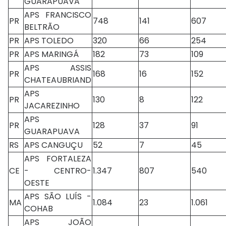
GUARAPUAVA
APS FRANCISCO
PR
748
141
607
BELTRÃO
PR
APS TOLEDO
320
66
254
PR
APS MARINGÁ
182
73
109
APS ASSIS
PR
168
16
152
CHATEAUBRIAND
APS
PR
130
8
122
JACAREZINHO
APS
PR
128
37
91
GUARAPUAVA
RS
APS CANGUÇU
52
7
45
APS FORTALEZA
CE
- CENTRO-
1.347
807
540
OESTE
APS SÃO LUÍS -
MA
1.084
23
1.061
COHAB
APS JOÃO