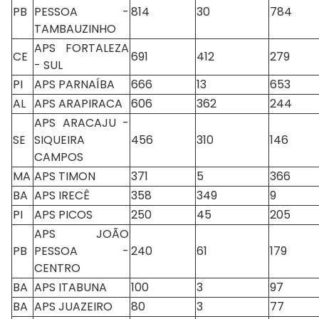
PB
PESSOA -
814
30
784
TAMBAUZINHO
APS FORTALEZA
CE
691
412
279
- SUL
PI
APS PARNAÍBA
666
13
653
AL
APS ARAPIRACA
606
362
244
APS ARACAJU -
SE
SIQUEIRA
456
310
146
CAMPOS
MA
APS TIMON
371
5
366
BA
APS IRECÊ
358
349
9
PI
APS PICOS
250
45
205
APS JOÃO
PB
PESSOA -
240
61
179
CENTRO
BA
APS ITABUNA
100
3
97
BA
APS JUAZEIRO
80
3
77