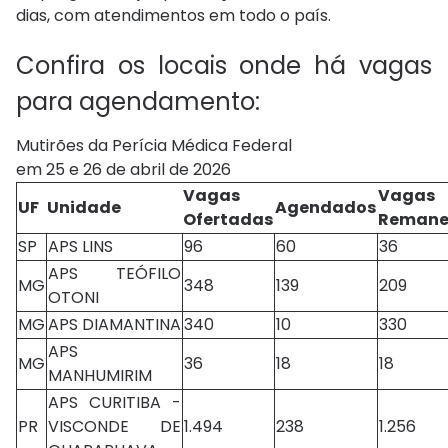
dias, com atendimentos em todo o país.
Confira os locais onde há vagas
para agendamento:
Mutirões da Perícia Médica Federal
em 25 e 26 de abril de 2026
Vagas
Vagas
UF
Unidade
Agendados
Ofertadas
Remane
SP
APS LINS
96
60
36
APS TEÓFILO
MG
348
139
209
OTONI
MG
APS DIAMANTINA
340
10
330
APS
MG
36
18
18
MANHUMIRIM
APS CURITIBA -
PR
VISCONDE DE
1.494
238
1.256