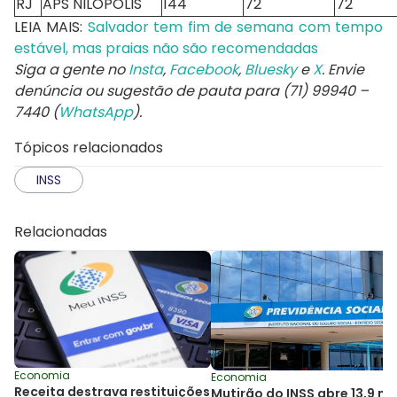
RJ
APS NILÓPOLIS
144
72
72
LEIA MAIS:
Salvador tem fim de semana com tempo
estável, mas praias não são recomendadas
Siga a gente no
Insta
,
Facebook
,
Bluesky
e
X
. Envie
denúncia ou sugestão de pauta para (71) 99940 –
7440 (
WhatsApp
).
Tópicos relacionados
INSS
Relacionadas
Economia
Economia
Receita destrava restituições
Mutirão do INSS abre 13,9 mil