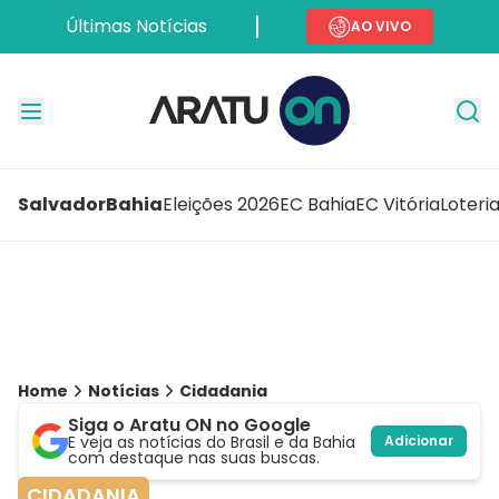
Últimas Notícias
AO VIVO
Salvador
Bahia
Eleições 2026
EC Bahia
EC Vitória
Loteri
Home
Notícias
Cidadania
Siga o Aratu ON no Google
E veja as notícias do Brasil e da Bahia
Adicionar
com destaque nas suas buscas.
CIDADANIA