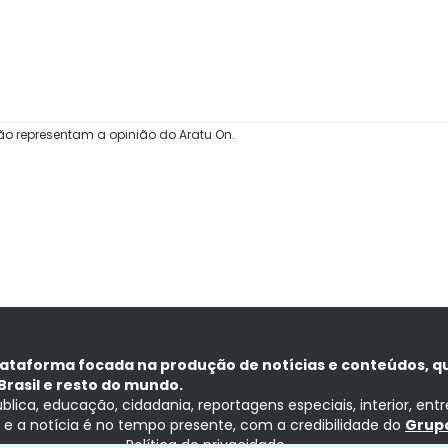
ão representam a opinião do Aratu On.
lataforma focada na produção de notícias e conteúdos, q
Brasil e resto do mundo.
ública, educação, cidadania, reportagens especiais, interior, ent
ia e a notícia é no tempo presente, com a credibilidade do
Grupo
Política de privacidade