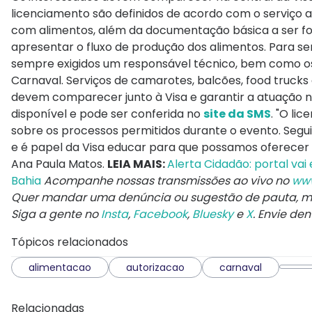
licenciamento são definidos de acordo com o serviço a
com alimentos, além da documentação básica a ser forn
apresentar o fluxo de produção dos alimentos. Para se
sempre exigidos um responsável técnico, bem como os r
Carnaval. Serviços de camarotes, balcões, food trucks 
devem comparecer junto à Visa e garantir a atuação 
disponível e pode ser conferida no
site da SMS
. "O li
sobre os processos permitidos durante o evento. Segui
e é papel da Visa educar para que possamos oferecer pr
Ana Paula Matos.
LEIA MAIS:
Alerta Cidadão: portal vai
Bahia
Acompanhe nossas transmissões ao vivo no
www
Quer mandar uma denúncia ou sugestão de pauta,
Siga a gente no
Insta
,
Facebook
,
Bluesky
e
X
. Envie de
Tópicos relacionados
alimentacao
autorizacao
carnaval
Relacionadas