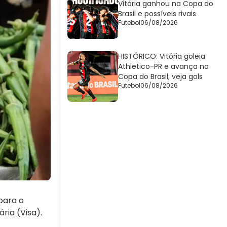
Vitória ganhou na Copa do
Brasil e possíveis rivais
Futebol
06/08/2026
HISTÓRICO: Vitória goleia
Athletico-PR e avança na
Copa do Brasil; veja gols
Futebol
06/08/2026
para o
ria (Visa).