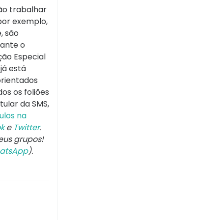
ão trabalhar
por exemplo,
, são
rante o
ção Especial
já está
orientados
os os foliões
tular da SMS,
ulos na
k
e
Twitter
.
seus grupos!
atsApp
).