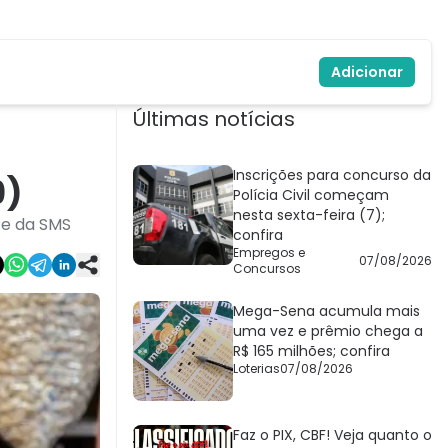
Adicionar
Últimas notícias
Inscrições para concurso da
9)
Polícia Civil começam
nesta sexta-feira (7);
te da SMS
confira
Empregos e
07/08/2026
Concursos
Mega-Sena acumula mais
uma vez e prêmio chega a
R$ 165 milhões; confira
Loterias
07/08/2026
Faz o PIX, CBF! Veja quanto o