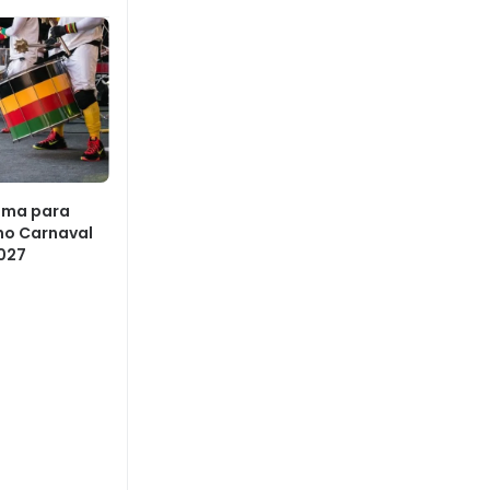
ema para
 no Carnaval
2027