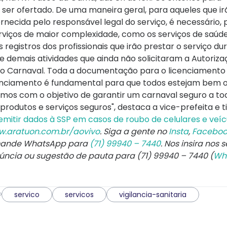
 ser ofertado. De uma maneira geral, para aqueles que ir
ecida pelo responsável legal do serviço, é necessário, 
rviços de maior complexidade, como os serviços de saúde
egistros dos profissionais que irão prestar o serviço du
e demais atividades que ainda não solicitaram a Autoriza
no Carnaval. Toda a documentação para o licenciamento 
cenciamento é fundamental para que todos estejam bem 
mos com o objetivo de garantir um carnaval seguro a tod
odutos e serviços seguros", destaca a vice-prefeita e ti
 emitir dados à SSP em casos de roubo de celulares e veíc
.aratuon.com.br/aovivo
. Siga a gente no
Insta
,
Faceboo
 mande WhatsApp para
(71) 99940 – 7440
. Nos insira nos 
núncia ou sugestão de pauta para (71) 99940 – 7440 (
Wh
servico
servicos
vigilancia-sanitaria