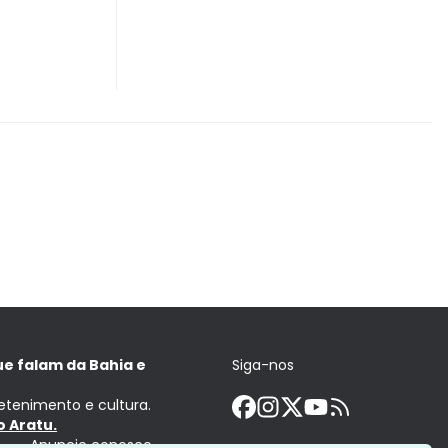
ue falam da Bahia e
Siga-nos
retenimento e cultura.
 Aratu.
Anuncie conosco