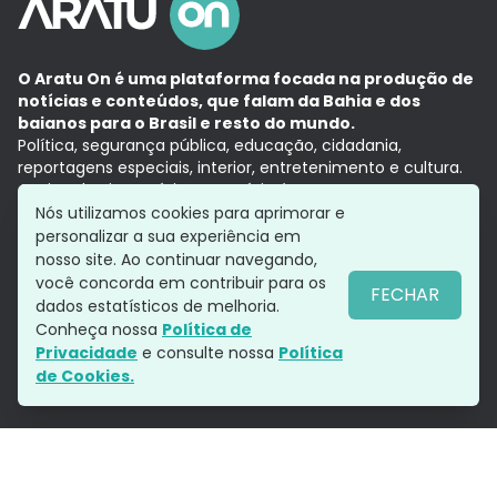
O Aratu On é uma plataforma focada na produção de
notícias e conteúdos, que falam da Bahia e dos
baianos para o Brasil e resto do mundo.
Política, segurança pública, educação, cidadania,
reportagens especiais, interior, entretenimento e cultura.
Aqui, tudo vira notícia e a notícia é no tempo presente,
com a credibilidade do
Grupo Aratu.
Nós utilizamos cookies para aprimorar e
Grupo Aratu
Política de privacidade
Anuncie conosco
personalizar a sua experiência em
nosso site. Ao continuar navegando,
você concorda em contribuir para os
FECHAR
dados estatísticos de melhoria.
Siga-nos
Conheça nossa
Política de
Privacidade
e consulte nossa
Política
de Cookies.