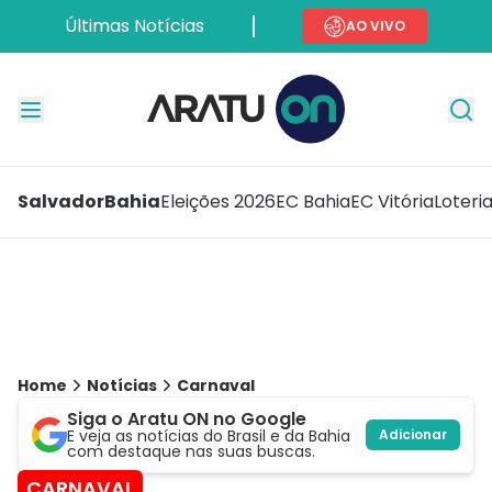
Últimas Notícias
AO VIVO
Salvador
Bahia
Eleições 2026
EC Bahia
EC Vitória
Loteri
Home
Notícias
Carnaval
Siga o Aratu ON no Google
E veja as notícias do Brasil e da Bahia
Adicionar
com destaque nas suas buscas.
CARNAVAL