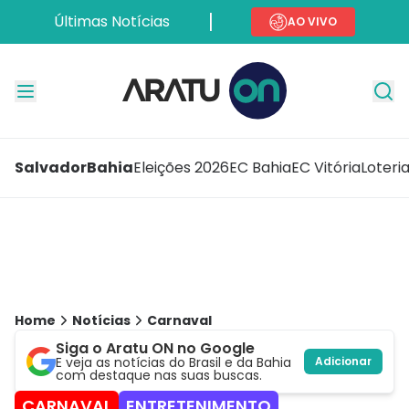
Últimas Notícias
AO VIVO
Salvador
Bahia
Eleições 2026
EC Bahia
EC Vitória
Loteri
Home
Notícias
Carnaval
Siga o Aratu ON no Google
E veja as notícias do Brasil e da Bahia
Adicionar
com destaque nas suas buscas.
CARNAVAL
ENTRETENIMENTO