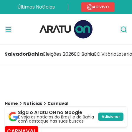
Últimas Notícias
AO VIVO
Salvador
Bahia
Eleições 2026
EC Bahia
EC Vitória
Loteri
Home
Notícias
Carnaval
Siga o Aratu ON no Google
E veja as notícias do Brasil e da Bahia
Adicionar
com destaque nas suas buscas.
CARNAVAL