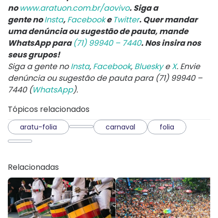
no
www.aratuon.com.br/aovivo
.
Siga a
gente
no
Insta
,
Facebook
e
Twitter
.
Quer mandar
uma denúncia ou sugestão de pauta, mande
WhatsApp para
(71) 99940 – 7440
.
Nos insira nos
seus grupos!
Siga a gente no
Insta
,
Facebook
,
Bluesky
e
X
. Envie
denúncia ou sugestão de pauta para (71) 99940 –
7440 (
WhatsApp
).
Tópicos relacionados
aratu-folia
carnaval
folia
Relacionadas