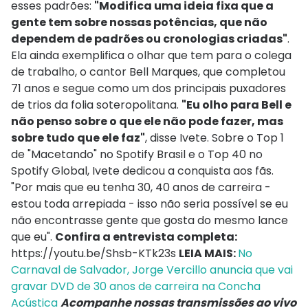
esses padrões:
"Modifica uma ideia fixa que a
gente tem sobre nossas potências, que não
dependem de padrões ou cronologias criadas"
.
Ela ainda exemplifica o olhar que tem para o colega
de trabalho, o cantor Bell Marques, que completou
71 anos e segue como um dos principais puxadores
de trios da folia soteropolitana.
"Eu olho para Bell e
não penso sobre o que ele não pode fazer, mas
sobre tudo que ele faz"
, disse Ivete. Sobre o Top 1
de "Macetando" no Spotify Brasil e o Top 40 no
Spotify Global, Ivete dedicou a conquista aos fãs.
"Por mais que eu tenha 30, 40 anos de carreira -
estou toda arrepiada - isso não seria possível se eu
não encontrasse gente que gosta do mesmo lance
que eu".
Confira a entrevista completa:
https://youtu.be/Shsb-KTk23s
LEIA MAIS:
No
Carnaval de Salvador, Jorge Vercillo anuncia que vai
gravar DVD de 30 anos de carreira na Concha
Acústica
Acompanhe nossas transmissões ao vivo