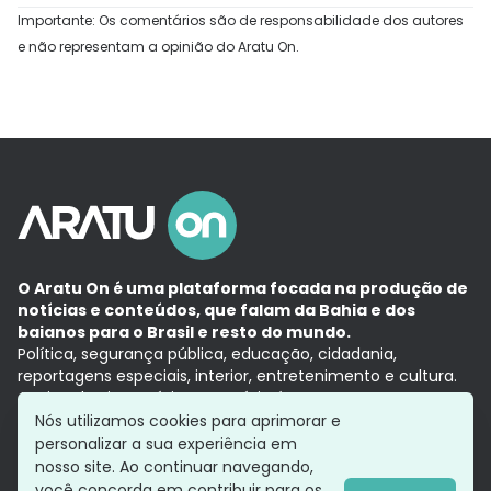
Importante: Os comentários são de responsabilidade dos autores
e não representam a opinião do Aratu On.
O Aratu On é uma plataforma focada na produção de
notícias e conteúdos, que falam da Bahia e dos
baianos para o Brasil e resto do mundo.
Política, segurança pública, educação, cidadania,
reportagens especiais, interior, entretenimento e cultura.
Aqui, tudo vira notícia e a notícia é no tempo presente,
com a credibilidade do
Grupo Aratu.
Nós utilizamos cookies para aprimorar e
Grupo Aratu
Política de privacidade
Anuncie conosco
personalizar a sua experiência em
nosso site. Ao continuar navegando,
você concorda em contribuir para os