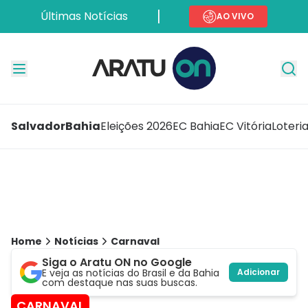
Últimas Notícias
AO VIVO
Salvador
Bahia
Eleições 2026
EC Bahia
EC Vitória
Loteri
Home
Notícias
Carnaval
Siga o Aratu ON no Google
E veja as notícias do Brasil e da Bahia
Adicionar
com destaque nas suas buscas.
CARNAVAL