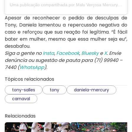
Uma publicação compartilhada por Malu Verçosa Mercury (@maluvercosa)
Apesar de reconhecer o pedido de desculpas de
Tony, Daniela lamentou a repercussão negativa do
caso e reforçou que sua reação foi legítima. “É fácil
bater em mulher, mesmo que essa mulher seja eu”,
desabafou.
Siga a gente no
Insta
,
Facebook
,
Bluesky
e
X
. Envie
denúncia ou sugestão de pauta para (71) 99940 –
7440 (
WhatsApp
).
Tópicos relacionados
tony-salles
tony
daniela-mercury
carnaval
Relacionadas