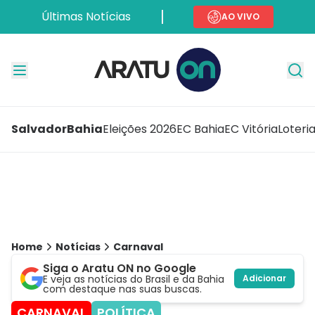
Últimas Notícias
AO VIVO
Salvador
Bahia
Eleições 2026
EC Bahia
EC Vitória
Loteri
Home
Notícias
Carnaval
Siga o Aratu ON no Google
E veja as notícias do Brasil e da Bahia
Adicionar
com destaque nas suas buscas.
CARNAVAL
POLÍTICA