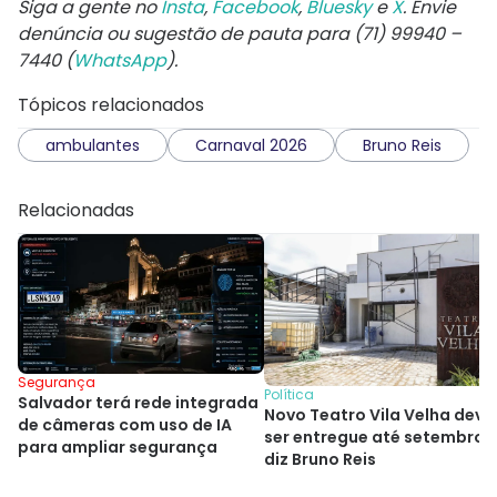
Siga a gente no
Insta
,
Facebook
,
Bluesky
e
X
. Envie
denúncia ou sugestão de pauta para (71) 99940 –
7440 (
WhatsApp
).
Tópicos relacionados
ambulantes
Carnaval 2026
Bruno Reis
Relacionadas
Segurança
Política
Salvador terá rede integrada
Novo Teatro Vila Velha deve
de câmeras com uso de IA
ser entregue até setembro,
para ampliar segurança
diz Bruno Reis