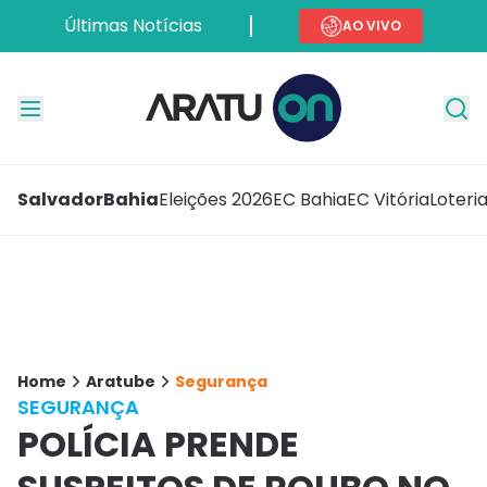
Últimas Notícias
AO VIVO
Salvador
Bahia
Eleições 2026
EC Bahia
EC Vitória
Loteri
Home
Aratube
Segurança
SEGURANÇA
POLÍCIA PRENDE