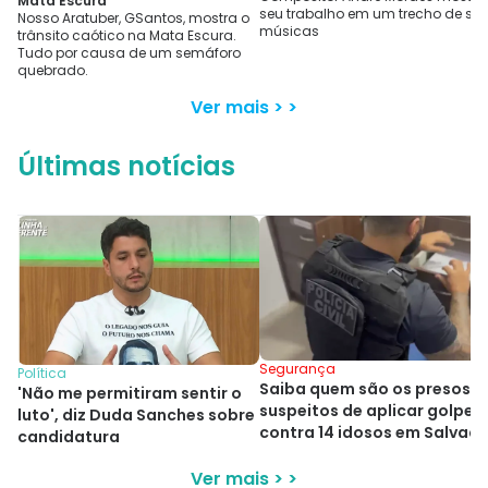
Mata Escura
seu trabalho em um trecho de su
Nosso Aratuber, GSantos, mostra o
músicas
trânsito caótico na Mata Escura.
Tudo por causa de um semáforo
quebrado.
Ver mais > >
Últimas notícias
Segurança
Política
Saiba quem são os presos
'Não me permitiram sentir o
suspeitos de aplicar golpes
luto', diz Duda Sanches sobre
contra 14 idosos em Salvad
candidatura
Ver mais > >