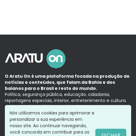
O Aratu On é uma plataforma focada na produção de
notícias e conteúdos, que falam da Bahia e dos
baianos para o Brasil e resto do mundo.
Política, segurança pública, educação, cidadania,
reportagens especiais, interior, entretenimento e cultura.
Aqui, tudo vira notícia e a notícia é no tempo presente,
com a credibilidade do
Grupo Aratu.
Nós utilizamos cookies para aprimorar e
Grupo Aratu
Política de privacidade
Anuncie conosco
personalizar a sua experiência em
nosso site. Ao continuar navegando,
você concorda em contribuir para os
FECHAR