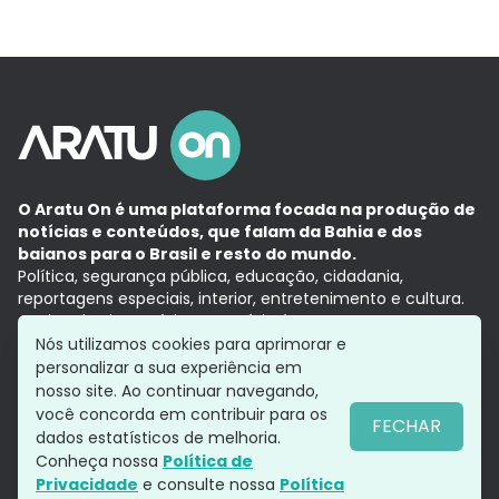
O Aratu On é uma plataforma focada na produção de
notícias e conteúdos, que falam da Bahia e dos
baianos para o Brasil e resto do mundo.
Política, segurança pública, educação, cidadania,
reportagens especiais, interior, entretenimento e cultura.
Aqui, tudo vira notícia e a notícia é no tempo presente,
com a credibilidade do
Grupo Aratu.
Nós utilizamos cookies para aprimorar e
Grupo Aratu
Política de privacidade
Anuncie conosco
personalizar a sua experiência em
nosso site. Ao continuar navegando,
você concorda em contribuir para os
FECHAR
dados estatísticos de melhoria.
Siga-nos
Conheça nossa
Política de
Privacidade
e consulte nossa
Política