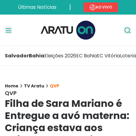
Últimas Notícias
AO VIVO
Salvador
Bahia
Eleições 2026
EC Bahia
EC Vitória
Loteri
Home
TV Aratu
QVP
QVP
Filha de Sara Mariano é
Entregue a avó materna:
Criança estava aos