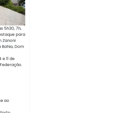
s 5h30, 7h,
Destaque para
m Zanoni
da Bahia, Dom
 e 11 de
a Federação.
se ao
nforto