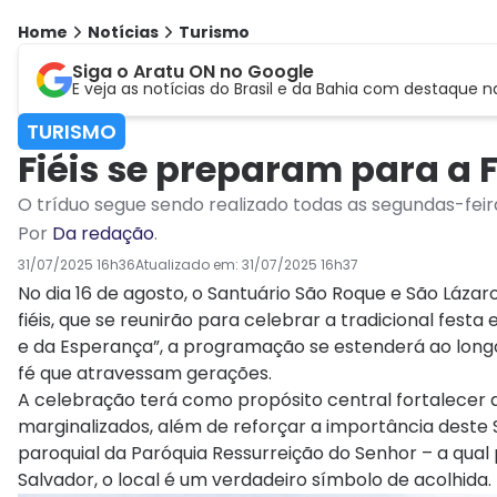
Home
Notícias
Turismo
Siga o Aratu ON no Google
E veja as notícias do Brasil e da Bahia com destaque n
TURISMO
Fiéis se preparam para a
O tríduo segue sendo realizado todas as segundas-feir
Por
Da redação
.
31/07/2025 16h36
Atualizado em:
31/07/2025 16h37
No dia 16 de agosto, o Santuário São Roque e São Lázar
fiéis, que se reunirão para celebrar a tradicional fe
e da Esperança”, a programação se estenderá ao long
fé que atravessam gerações.
A celebração terá como propósito central fortalecer
marginalizados, além de reforçar a importância deste S
paroquial da Paróquia Ressurreição do Senhor – a qua
Salvador, o local é um verdadeiro símbolo de acolhida.