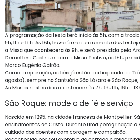
A programação da festa terá início às 5h, com a tradici
9h, 11h e 15h. Às 18h, haverá o encerramento dos fes
a Missa que acontecerá às 9h, e será presidida pelo A
Demettino Castro, e para a Missa Festiva, às 15h, presi
Marco Eugênio Galrão.
Como preparação, os fiéis já estão participando do Trí
agosto), sempre no Santuário São Lázaro e São Roque, l
As Missas nestes dias acontecem às 7h, 9h, 11h, 16h e 18
São Roque: modelo de fé e serviço
Nascido em 1295, na cidade francesa de Montpellier, S
ensinamentos de Cristo. Durante uma peregrinação a 
cuidado dos doentes com coragem e compaixão.
Reconhecido por seu exemplo de entrega e milagreiras 