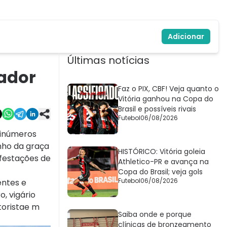
Adicionar
Últimas notícias
vador
Faz o PIX, CBF! Veja quanto o
Vitória ganhou na Copa do
Brasil e possíveis rivais
Futebol
06/08/2026
e inúmeros
unho da graça
HISTÓRICO: Vitória goleia
festações de
Athletico-PR e avança na
Copa do Brasil; veja gols
Futebol
06/08/2026
entes e
, vigário
toristae m
Saiba onde e porque
clínicas de bronzeamento