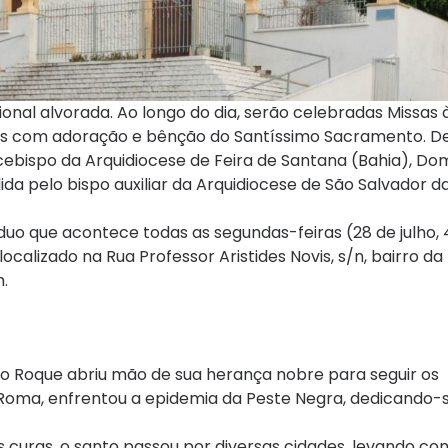
onal alvorada. Ao longo do dia, serão celebradas Missas à
tejos com adoração e bênção do Santíssimo Sacramento. 
rcebispo da Arquidiocese de Feira de Santana (Bahia), Do
dida pelo bispo auxiliar da Arquidiocese de São Salvador 
duo que acontece todas as segundas-feiras (28 de julho, 4
ocalizado na Rua Professor Aristides Novis, s/n, bairro d
h.
ão Roque abriu mão de sua herança nobre para seguir os
Roma, enfrentou a epidemia da Peste Negra, dedicando-
curas, o santo passou por diversas cidades, levando co