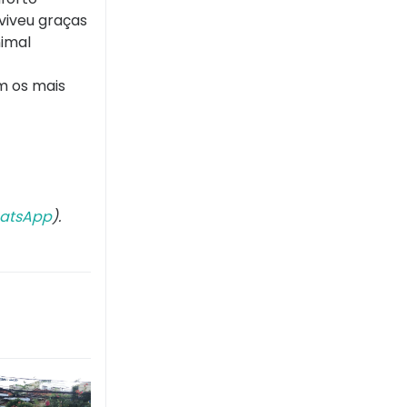
eviveu graças
nimal
m os mais
atsApp
).