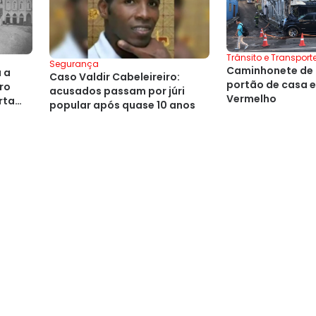
Trânsito e Transport
Segurança
Caminhonete de 
 a
Caso Valdir Cabeleireiro:
portão de casa e
ro
acusados passam por júri
Vermelho
rta
popular após quase 10 anos