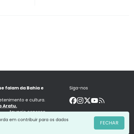
ue falam da Bahia e
Siga-nos
retenimento e cultura.
 Aratu.
Anuncie conosco
orda em contribuir para os dados
FECHAR