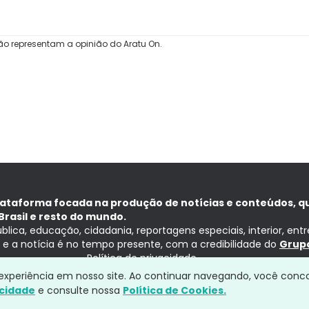
ão representam a opinião do Aratu On.
lataforma focada na produção de notícias e conteúdos, q
Brasil e resto do mundo.
ública, educação, cidadania, reportagens especiais, interior, ent
ia e a notícia é no tempo presente, com a credibilidade do
Grupo
Política de privacidade
a experiência em nosso site. Ao continuar navegando, você conc
acidade
e consulte nossa
Política de Cookies.