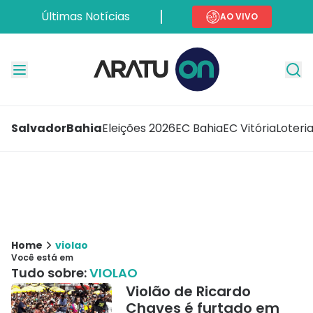
Últimas Notícias
AO VIVO
Salvador
Bahia
Eleições 2026
EC Bahia
EC Vitória
Loteri
Home
violao
Você está em
Tudo sobre:
VIOLAO
Violão de Ricardo
Chaves é furtado em