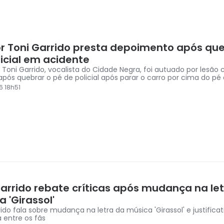
r Toni Garrido presta depoimento após qu
licial em acidente
 Toni Garrido, vocalista do Cidade Negra, foi autuado por lesão 
após quebrar o pé de policial após parar o carro por cima do pé 
6 18h51
Garrido rebate críticas após mudança na le
 'Girassol'
ido fala sobre mudança na letra da música 'Girassol' e justificat
 entre os fãs