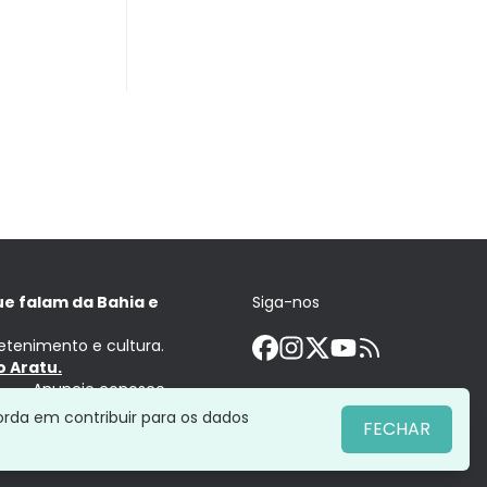
ue falam da Bahia e
Siga-nos
retenimento e cultura.
 Aratu.
Anuncie conosco
orda em contribuir para os dados
FECHAR