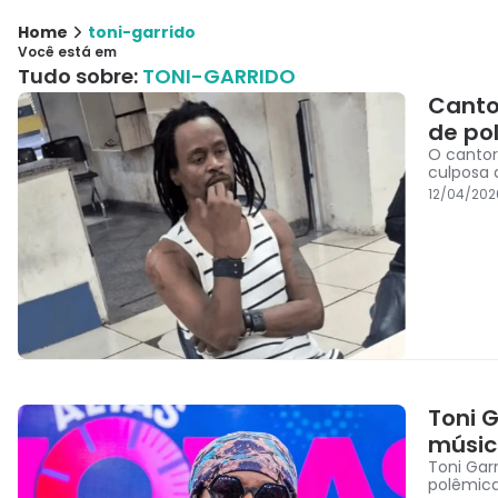
Home
toni-garrido
Você está em
Tudo sobre:
TONI-GARRIDO
Canto
de po
O cantor
culposa 
12/04/202
Toni 
música
Toni Garr
polêmica