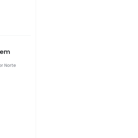
r em
or Norte