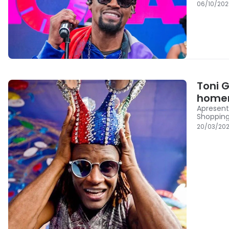
06/10/202
Toni 
homen
Apresent
Shoppin
20/03/202