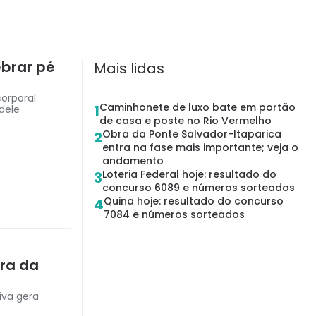
ebrar pé
Mais lidas
corporal
Caminhonete de luxo bate em portão
1
dele
de casa e poste no Rio Vermelho
Obra da Ponte Salvador-Itaparica
2
entra na fase mais importante; veja o
andamento
Loteria Federal hoje: resultado do
3
concurso 6089 e números sorteados
Quina hoje: resultado do concurso
4
7084 e números sorteados
tra da
iva gera