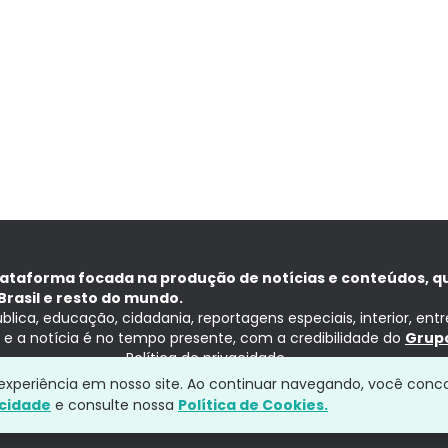
lataforma focada na produção de notícias e conteúdos, q
Brasil e resto do mundo.
ública, educação, cidadania, reportagens especiais, interior, ent
ia e a notícia é no tempo presente, com a credibilidade do
Grupo
Política de privacidade
a experiência em nosso site. Ao continuar navegando, você conc
acidade
e consulte nossa
Política de Cookies.