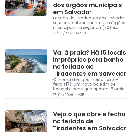
dos órgãos municipais
em Salvador
Feriado de Tiradentes em Salvador
suspende atendimento em órgãos
municipais na segunda (20) e
terça (21)
18/04/2026 08h30
Vai à praia? Há 15 locais
impróprios para banho
no feriado de
Tiradentes em Salvador
O Inema divulgou, nesta sexta-
feira (17), um novo boletim de
balneabilidade que aponta 15 praias
impróprias para banho em Salvador
17/04/2026 14h35
Veja o que abre e fecha
no feriado de
Tiradentes em Salvador