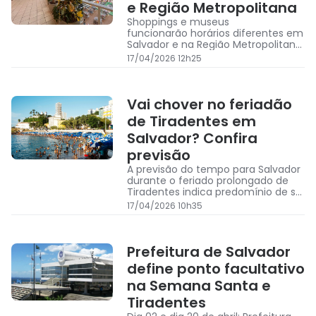
e Região Metropolitana
Shoppings e museus
funcionarão horários diferentes em
Salvador e na Região Metropolitana
durante o feriado de Tiradentes
17/04/2026 12h25
Vai chover no feriadão
de Tiradentes em
Salvador? Confira
previsão
A previsão do tempo para Salvador
durante o feriado prolongado de
Tiradentes indica predomínio de sol
e calor até sábado (18)
17/04/2026 10h35
Prefeitura de Salvador
define ponto facultativo
na Semana Santa e
Tiradentes