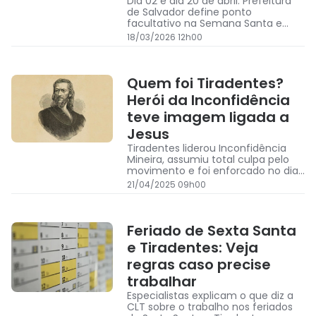
Dia 02 e dia 20 de abril: Prefeitura
de Salvador define ponto
facultativo na Semana Santa e
Tiradentes
18/03/2026 12h00
Quem foi Tiradentes?
Herói da Inconfidência
teve imagem ligada a
Jesus
Tiradentes liderou Inconfidência
Mineira, assumiu total culpa pelo
movimento e foi enforcado no dia
21 de abril de 1792
21/04/2025 09h00
Feriado de Sexta Santa
e Tiradentes: Veja
regras caso precise
trabalhar
Especialistas explicam o que diz a
CLT sobre o trabalho nos feriados