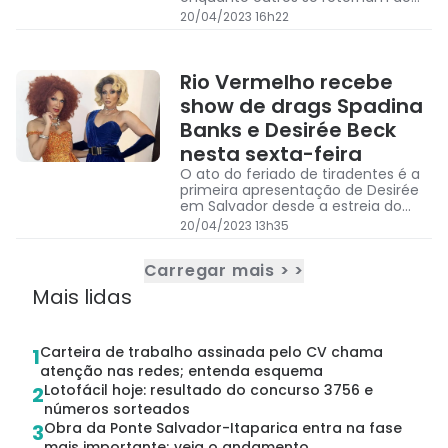
expediente na próxima segunda-
20/04/2023 16h22
feira
Rio Vermelho recebe
show de drags Spadina
Banks e Desirée Beck
nesta sexta-feira
O ato do feriado de tiradentes é a
primeira apresentação de Desirée
em Salvador desde a estreia do
programa
20/04/2023 13h35
Carregar mais > >
Mais lidas
Carteira de trabalho assinada pelo CV chama
1
atenção nas redes; entenda esquema
Lotofácil hoje: resultado do concurso 3756 e
2
números sorteados
Obra da Ponte Salvador-Itaparica entra na fase
3
mais importante; veja o andamento