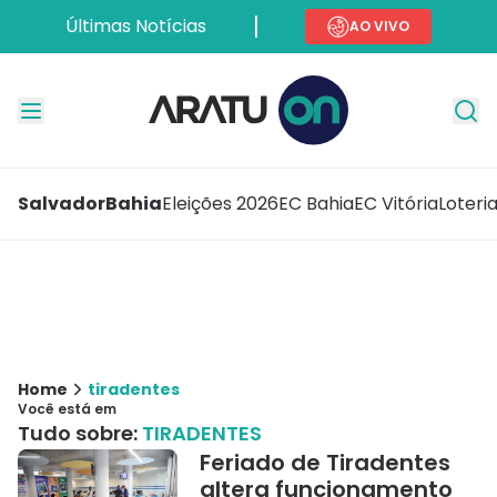
Últimas Notícias
AO VIVO
Salvador
Bahia
Eleições 2026
EC Bahia
EC Vitória
Loteri
Home
tiradentes
Você está em
Tudo sobre:
TIRADENTES
Feriado de Tiradentes
altera funcionamento