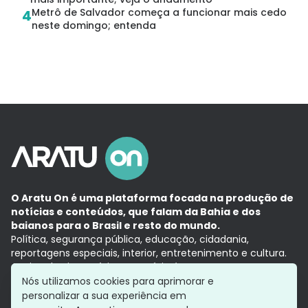
Metrô de Salvador começa a funcionar mais cedo
4
neste domingo; entenda
O Aratu On é uma plataforma focada na produção de
notícias e conteúdos, que falam da Bahia e dos
baianos para o Brasil e resto do mundo.
Política, segurança pública, educação, cidadania,
reportagens especiais, interior, entretenimento e cultura.
Aqui, tudo vira notícia e a notícia é no tempo presente,
com a credibilidade do
Grupo Aratu.
Nós utilizamos cookies para aprimorar e
Grupo Aratu
Política de privacidade
Anuncie conosco
personalizar a sua experiência em