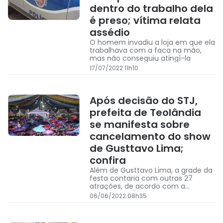
dentro do trabalho dela
é preso; vítima relata
assédio
O homem invadiu a loja em que ela
trabalhava com a faca na mão,
mas não conseguiu atingí-la
17/07/2022 11h10
Após decisão do STJ,
prefeita de Teolândia
se manifesta sobre
cancelamento do show
de Gusttavo Lima;
confira
Além de Gusttavo Lima, a grade da
festa contaria com outras 27
atrações, de acordo com a
programação. Teolândia, cidade
06/06/2022 08h35
com cerca de 15 mil habitantes,