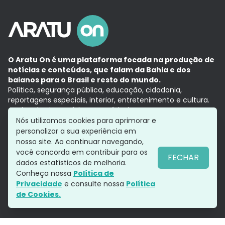
O Aratu On é uma plataforma focada na produção de
notícias e conteúdos, que falam da Bahia e dos
baianos para o Brasil e resto do mundo.
Política, segurança pública, educação, cidadania,
reportagens especiais, interior, entretenimento e cultura.
Aqui, tudo vira notícia e a notícia é no tempo presente,
com a credibilidade do
Grupo Aratu.
Nós utilizamos cookies para aprimorar e
Grupo Aratu
Política de privacidade
Anuncie conosco
personalizar a sua experiência em
nosso site. Ao continuar navegando,
você concorda em contribuir para os
FECHAR
dados estatísticos de melhoria.
Siga-nos
Conheça nossa
Política de
Privacidade
e consulte nossa
Política
de Cookies.