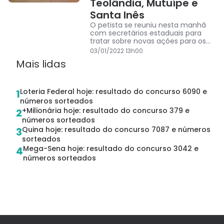
Teolândia, Mutuípe e
Santa Inês
O petista se reuniu nesta manhã
com secretários estaduais para
tratar sobre novas ações para os
municípios
03/01/2022 13h00
Mais lidas
Loteria Federal hoje: resultado do concurso 6090 e
1
números sorteados
+Milionária hoje: resultado do concurso 379 e
2
números sorteados
Quina hoje: resultado do concurso 7087 e números
3
sorteados
Mega-Sena hoje: resultado do concurso 3042 e
4
números sorteados