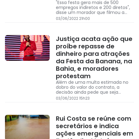
"Essa festa gera mais de 500
empregos indiretos e 200 diretos",
disse um morador que filmou a
manifestação. "Todo mundo fez
03/06/2022 21h00
mercado antes, e agora? Eu to
devendo!", fala outro, falando da
situação de comerciantes que se
comprometeram para o evento.
Justiça acata ação que
proíbe repasse de
dinheiro para atrações
da Festa da Banana, na
Bahia, e moradores
protestam
Além de uma multa estimada no
dobro do valor do contrato, a
decisão ainda pede que seja
cortada a energia elétrica do local
03/06/2022 15h23
da festa e que os aparelhos de
som sejam lacrados.
Rui Costa se reúne com
secretários e indica
ações emergenciais em