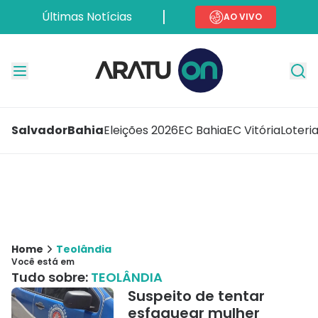
Últimas Notícias
AO VIVO
Salvador
Bahia
Eleições 2026
EC Bahia
EC Vitória
Loteri
Home
Teolândia
Você está em
Tudo sobre:
TEOLÂNDIA
Suspeito de tentar
esfaquear mulher