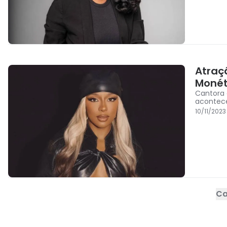
Atraç
Monét
Cantora 
acontece
10/11/2023
Ca