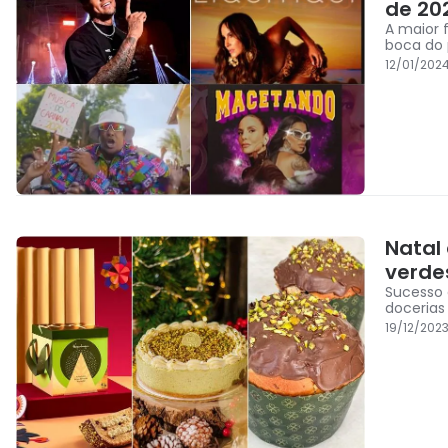
de 20
A maior 
boca do 
12/01/202
Natal
verde
Sucesso 
docerias
19/12/2023