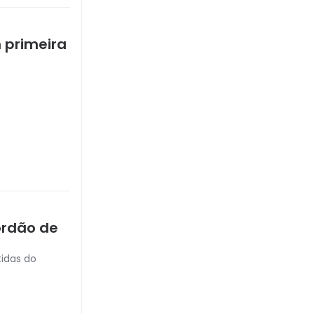
m primeira
ordão de
tidas do