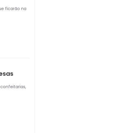
e ficarão na
mesas
onfeitarias,