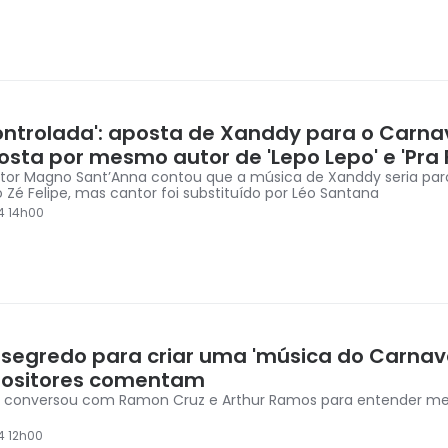
ontrolada': aposta de Xanddy para o Carnav
sta por mesmo autor de 'Lepo Lepo' e 'Pra 
or Magno Sant’Anna contou que a música de Xanddy seria par
o Zé Felipe, mas cantor foi substituído por Léo Santana
4 14h00
e segredo para criar uma 'música do Carnav
ositores comentam
 conversou com Ramon Cruz e Arthur Ramos para entender me
4 12h00