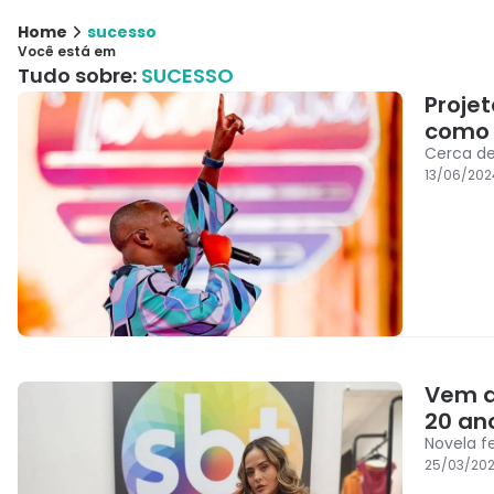
Home
sucesso
Você está em
Tudo sobre:
SUCESSO
Projet
como 
Cerca d
13/06/202
Vem a
20 ano
Novela f
25/03/202