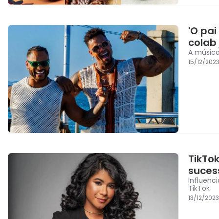
'O pai
colab
A música
15/12/2023
TikTok
suces
Influenc
TikTok
13/12/202