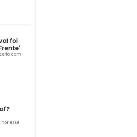
al foi
Frente'
ceria com
al'?
lhor esse