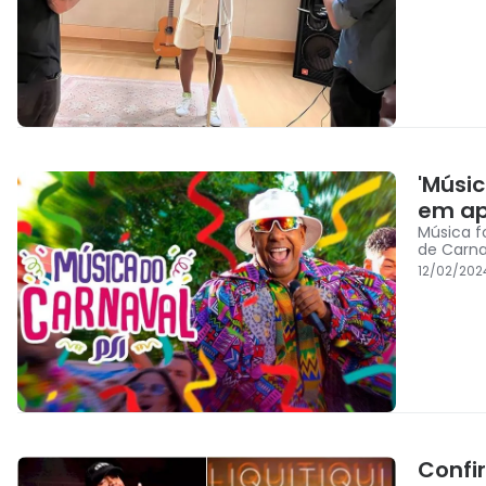
'Músi
em ap
Música f
de Carna
12/02/202
Confir