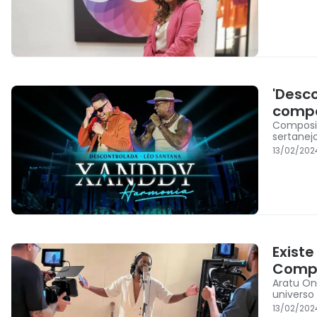
'Desc
compo
Composit
sertanej
13/02/202
Exist
Comp
Aratu On
universo
13/02/202