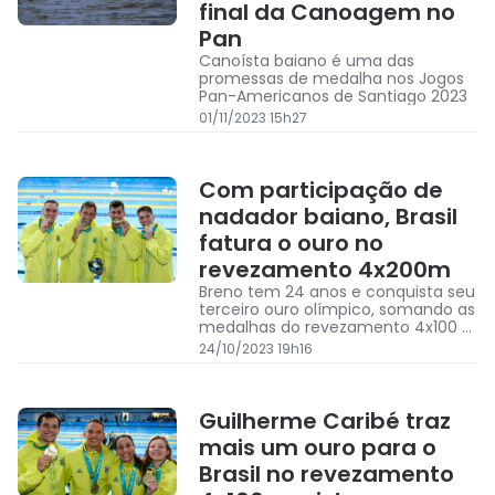
final da Canoagem no
Pan
Canoísta baiano é uma das
promessas de medalha nos Jogos
Pan-Americanos de Santiago 2023
01/11/2023 15h27
Com participação de
nadador baiano, Brasil
fatura o ouro no
revezamento 4x200m
Breno tem 24 anos e conquista seu
terceiro ouro olímpico, somando as
medalhas do revezamento 4x100 e
4x200 de Lima 2019
24/10/2023 19h16
Guilherme Caribé traz
mais um ouro para o
Brasil no revezamento