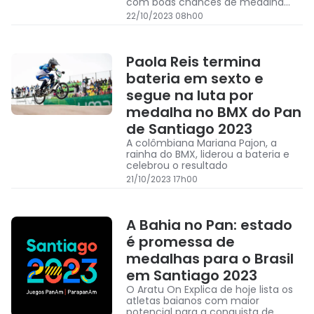
com boas chances de medalha
para o Brasil
22/10/2023 08h00
Paola Reis termina
bateria em sexto e
segue na luta por
medalha no BMX do Pan
de Santiago 2023
A colômbiana Mariana Pajon, a
rainha do BMX, liderou a bateria e
celebrou o resultado
21/10/2023 17h00
A Bahia no Pan: estado
é promessa de
medalhas para o Brasil
em Santiago 2023
O Aratu On Explica de hoje lista os
atletas baianos com maior
potencial para a conquista de