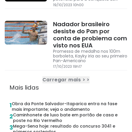
medalhas no Pan 2023
19/10/2023 10h00
Nadador brasileiro
desiste do Pan por
conta de problema com
visto nos EUA
Promessa de medalha nos 100m
borboleta, Kayky iria ao seu primeiro
Pan-Americano
17/10/2023 19h17
Carregar mais > >
Mais lidas
Obra da Ponte Salvador-Itaparica entra na fase
1
mais importante; veja o andamento
Caminhonete de luxo bate em portão de casa e
2
poste no Rio Vermelho
Mega-Sena hoje: resultado do concurso 3041 e
3
números sorteados