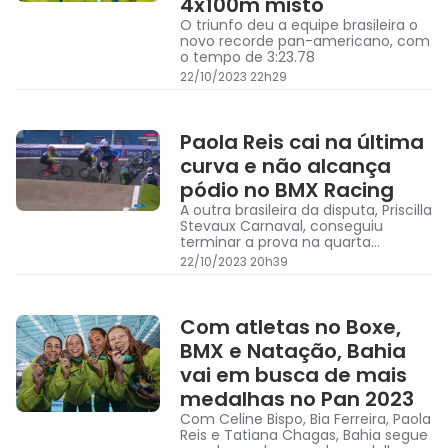
4x100m misto
O triunfo deu a equipe brasileira o
novo recorde pan-americano, com
o tempo de 3:23.78
22/10/2023 22h29
Paola Reis cai na última
curva e não alcança
pódio no BMX Racing
A outra brasileira da disputa, Priscilla
Stevaux Carnaval, conseguiu
terminar a prova na quarta
posição.
22/10/2023 20h39
Com atletas no Boxe,
BMX e Natação, Bahia
vai em busca de mais
medalhas no Pan 2023
Com Celine Bispo, Bia Ferreira, Paola
Reis e Tatiana Chagas, Bahia segue