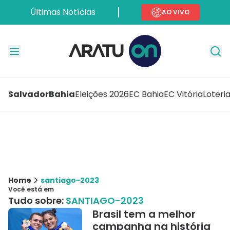
Últimas Notícias
AO VIVO
Salvador
Bahia
Eleições 2026
EC Bahia
EC Vitória
Loteri
Home
santiago-2023
Você está em
Tudo sobre:
SANTIAGO-2023
Brasil tem a melhor
campanha na história