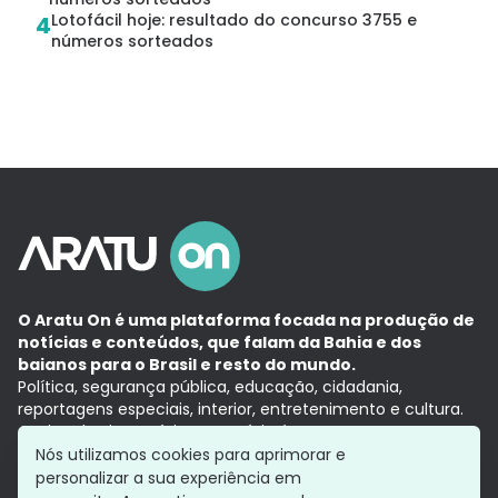
Lotofácil hoje: resultado do concurso 3755 e
4
números sorteados
O Aratu On é uma plataforma focada na produção de
notícias e conteúdos, que falam da Bahia e dos
baianos para o Brasil e resto do mundo.
Política, segurança pública, educação, cidadania,
reportagens especiais, interior, entretenimento e cultura.
Aqui, tudo vira notícia e a notícia é no tempo presente,
com a credibilidade do
Grupo Aratu.
Nós utilizamos cookies para aprimorar e
Grupo Aratu
Política de privacidade
Anuncie conosco
personalizar a sua experiência em