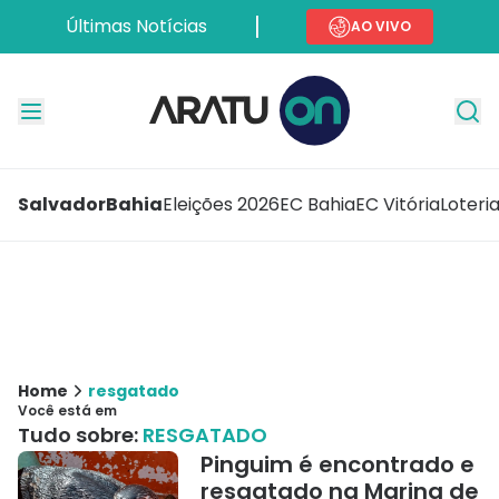
Últimas Notícias
AO VIVO
Salvador
Bahia
Eleições 2026
EC Bahia
EC Vitória
Loteri
Home
resgatado
Você está em
Tudo sobre:
RESGATADO
Pinguim é encontrado e
resgatado na Marina de