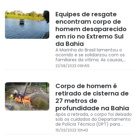
Equipes de resgate
encontram corpo de
homem desaparecido
em rio no Extremo Sul
da Bahia
A Marinha do Brasil lamentou o
ocorrido e se solidarizou com os
familiares da vítima. As causas,
circunstâncias e responsabilidades
21/08/2023 09h55
pelo ocorrido serão determinados
em inquérito a ser instaurado.
Corpo de homem é
retirado de cisterna de
27 metros de
profundidade na Bahia
Após a retirada, o corpo foi deixado
sob os cuidados do Departamento
de Polícia Técnica (DPT) para
identificação e demais
15/03/2023 10h43
procedimentos legais.