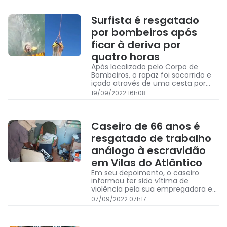
Surfista é resgatado
por bombeiros após
ficar à deriva por
quatro horas
Após localizado pelo Corpo de
Bombeiros, o rapaz foi socorrido e
içado através de uma cesta por
um helicóptero.
19/09/2022 16h08
Caseiro de 66 anos é
resgatado de trabalho
análogo à escravidão
em Vilas do Atlântico
Em seu depoimento, o caseiro
informou ter sido vítima de
violência pela sua empregadora e
que também sofria agressões
07/09/2022 07h17
verbais.