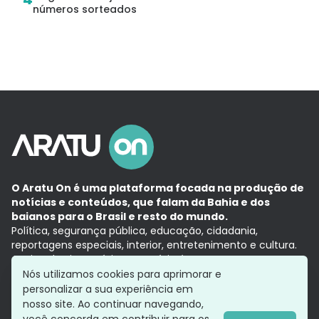
números sorteados
O Aratu On é uma plataforma focada na produção de
notícias e conteúdos, que falam da Bahia e dos
baianos para o Brasil e resto do mundo.
Política, segurança pública, educação, cidadania,
reportagens especiais, interior, entretenimento e cultura.
Aqui, tudo vira notícia e a notícia é no tempo presente,
com a credibilidade do
Grupo Aratu.
Nós utilizamos cookies para aprimorar e
Grupo Aratu
Política de privacidade
Anuncie conosco
personalizar a sua experiência em
nosso site. Ao continuar navegando,