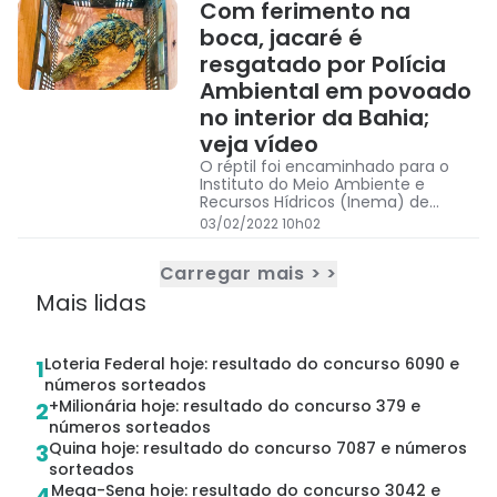
Com ferimento na
boca, jacaré é
resgatado por Polícia
Ambiental em povoado
no interior da Bahia;
veja vídeo
O réptil foi encaminhado para o
Instituto do Meio Ambiente e
Recursos Hídricos (Inema) de
Seabra, para posteriormente ser
03/02/2022 10h02
levado para o Centro de Triagem
de Animais Silvestres (Cetas), em
Carregar mais > >
Cruz das Almas.
Mais lidas
Loteria Federal hoje: resultado do concurso 6090 e
1
números sorteados
+Milionária hoje: resultado do concurso 379 e
2
números sorteados
Quina hoje: resultado do concurso 7087 e números
3
sorteados
Mega-Sena hoje: resultado do concurso 3042 e
4