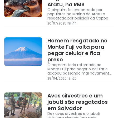
Aratu, na RMS
O pinguim foi encontrado por
populares na Marina de Aratu e
resgatado por policiais da Coppa
20/07/2025 19h44
Homem resgatado no
Monte Fuji volta para
pegar celular e fica
preso
O homem teria retornado ao
Monte Fuji para pegar o celular e
acabou passando mal novamente,
precisando de resgate.
28/04/2025 19h25
Aves silvestres e um
jabuti são resgatados
em Salvador
Dez aves silvestres e o jabuti
estavam vivendo em más